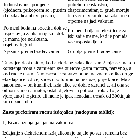
Jednostavnost primjene
potrebno je iskustvo,
(sjednem, prikopcam se i pustim
eksperimentiranje, grudi moraju
da izdajalica obavi posao),
biti vec naviknute na izdajanje i
otporne na jaci vakuum
Po meni bolja na pocetku dok se
Po meni bolja od elektricne za
uspostavlja zaliha mlijeka i dok
iskusnije mame, kad je ponuda
je mama jos neiskusna,
vec uspostavljena
osjetljivih grudi
Njeznija prema bradavicama
Grublja prema bradavicama
Takodjer, dosta bitno, kod elektricne izdajalice sam 2 mjeseca nakon
koristenja morala zamijeniti sve dijelove (osim motora, naravno), a
kod rucne nisam. 2 mjeseca je zapravo puno, ne znam koliko druge
el.izdajalice izdrze, sudeci po forumima ne duze, prije krace. Mala
napomena – pri kupnji el. izdajalice se dobije garancija, ali ona se
odnosi samo na motor, ostali dijelovi su potrosna roba. To je
vjerojatno i logicno, ali mene je ipak nenadani trosak od 300tinjak
kuna iznenadio.
Zasto preferiram rucnu izdajalicu (nadopuna tablici):
1) Brzina izdajanja i jacina vakuuma
Izdajanje s elektricnom izdajalicom je trajalo po sat vremena bez