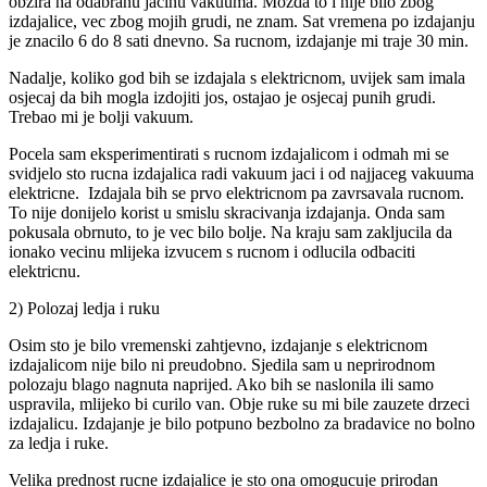
obzira na odabranu jacinu vakuuma. Mozda to i nije bilo zbog
izdajalice, vec zbog mojih grudi, ne znam. Sat vremena po izdajanju
je znacilo 6 do 8 sati dnevno. Sa rucnom, izdajanje mi traje 30 min.
Nadalje, koliko god bih se izdajala s elektricnom, uvijek sam imala
osjecaj da bih mogla izdojiti jos, ostajao je osjecaj punih grudi.
Trebao mi je bolji vakuum.
Pocela sam eksperimentirati s rucnom izdajalicom i odmah mi se
svidjelo sto rucna izdajalica radi vakuum jaci i od najjaceg vakuuma
elektricne. Izdajala bih se prvo elektricnom pa zavrsavala rucnom.
To nije donijelo korist u smislu skracivanja izdajanja. Onda sam
pokusala obrnuto, to je vec bilo bolje. Na kraju sam zakljucila da
ionako vecinu mlijeka izvucem s rucnom i odlucila odbaciti
elektricnu.
2) Polozaj ledja i ruku
Osim sto je bilo vremenski zahtjevno, izdajanje s elektricnom
izdajalicom nije bilo ni preudobno. Sjedila sam u neprirodnom
polozaju blago nagnuta naprijed. Ako bih se naslonila ili samo
uspravila, mlijeko bi curilo van. Obje ruke su mi bile zauzete drzeci
izdajalicu. Izdajanje je bilo potpuno bezbolno za bradavice no bolno
za ledja i ruke.
Velika prednost rucne izdajalice je sto ona omogucuje prirodan