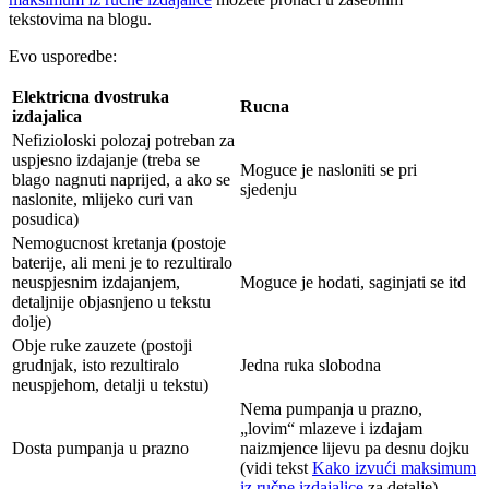
tekstovima na blogu.
Evo usporedbe:
Elektricna dvostruka
Rucna
izdajalica
Nefizioloski polozaj potreban za
uspjesno izdajanje (treba se
Moguce je nasloniti se pri
blago nagnuti naprijed, a ako se
sjedenju
naslonite, mlijeko curi van
posudica)
Nemogucnost kretanja (postoje
baterije, ali meni je to rezultiralo
neuspjesnim izdajanjem,
Moguce je hodati, saginjati se itd
detaljnije objasnjeno u tekstu
dolje)
Obje ruke zauzete (postoji
grudnjak, isto rezultiralo
Jedna ruka slobodna
neuspjehom, detalji u tekstu)
Nema pumpanja u prazno,
„lovim“ mlazeve i izdajam
Dosta pumpanja u prazno
naizmjence lijevu pa desnu dojku
(vidi tekst
Kako izvući maksimum
iz ručne izdajalice
za detalje)