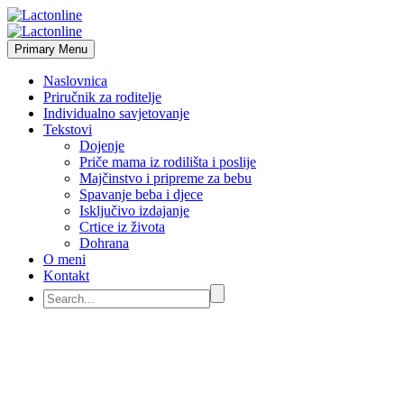
Primary Menu
Naslovnica
Priručnik za roditelje
Individualno savjetovanje
Tekstovi
Dojenje
Priče mama iz rodilišta i poslije
Majčinstvo i pripreme za bebu
Spavanje beba i djece
Isključivo izdajanje
Crtice iz života
Dohrana
O meni
Kontakt