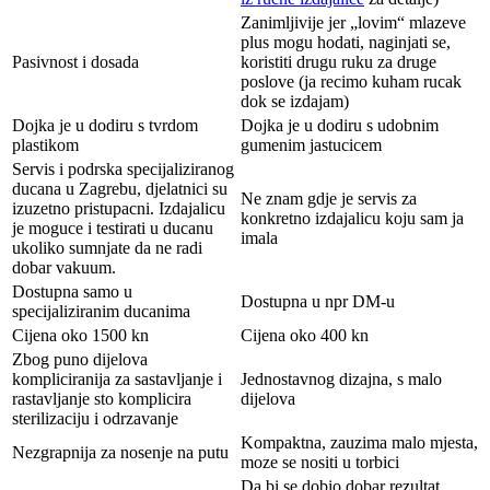
Zanimljivije jer „lovim“ mlazeve
plus mogu hodati, naginjati se,
Pasivnost i dosada
koristiti drugu ruku za druge
poslove (ja recimo kuham rucak
dok se izdajam)
Dojka je u dodiru s tvrdom
Dojka je u dodiru s udobnim
plastikom
gumenim jastucicem
Servis i podrska specijaliziranog
ducana u Zagrebu, djelatnici su
Ne znam gdje je servis za
izuzetno pristupacni. Izdajalicu
konkretno izdajalicu koju sam ja
je moguce i testirati u ducanu
imala
ukoliko sumnjate da ne radi
dobar vakuum.
Dostupna samo u
Dostupna u npr DM-u
specijaliziranim ducanima
Cijena oko 1500 kn
Cijena oko 400 kn
Zbog puno dijelova
kompliciranija za sastavljanje i
Jednostavnog dizajna, s malo
rastavljanje sto komplicira
dijelova
sterilizaciju i odrzavanje
Kompaktna, zauzima malo mjesta,
Nezgrapnija za nosenje na putu
moze se nositi u torbici
Da bi se dobio dobar rezultat,