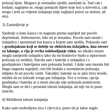
polozaj tijela. Moguce je normalno sjediti, nasloniti se. Sad cak i
hodam, saginjem se, mogu pomaziti dijete koje lezi u kreveticu, cak
mogu i jesti za vrijeme izdajanja (nije najljepsi prizor za stolom, ali
eto).
3) Zanimljivije je
Sjedenje u kutu kauca i to nagnuta prema naprijed me pocelo
deprimirati. Jednostavno, bilo mi je dosadno. Pocela sam mrziti i
izdajalicu i spomenuti kut kauca u kojem sam sjedila. Pokusala sam
s
grudnjakom koji se dobije uz elektricnu izdajalicu, ima otvore
za falange, a cija je svrha oslobadjanje ruku
, no nikako nisam
mogla namjestiti izdajalicu tako da mi bradavice budu u ispravnom
polozaju (u sredini). Stavila sam i baterije u izdajalicu i s
grudnjakom i baterijama sam pokusala hodati. I dalje sam morala biti
blago nagnuta naprijed, cim bih hodala u normalnom polozaju,
mlijeko bi mi pocelo curiti. Takodjer, baterije su se jako brzo trosile,
mislim da su izdrzale svega par izdajanja. Sve u svemu, opcija
grudnjaka i baterija se u mom slucaju nije pokazala prakticnom.
Mogla sam se dici i prosetati tokom izdajanja, ali nije mi to puno
znacilo.
4) Mobilnost tokom izdajanja
Kako sam osobodjena zica i cijevcica, puno mi je lakse naglo