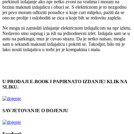
prekinuti izdajanje ako npr netko zvoni na vratima i moram na
brzinu maknuti izdajalicu i obuci se. S elektricnom je to nezgodno
jer prvo moram odloziti posudice u koje curi mlijeko, paziti da se
ono ne prolije i osloboditi se zica u koje bih se redovito zaplela.
Ne mogu ni zamisliti izdajanje elektricnom izdajalicom na npr izletu.
Nedavno smo suprug i ja isli na jednodnevni izlet. Izdajala sam se u
autu na parkingu, muz je cuvao strazu. Da je netko naisao, mogla
sam u sekundi maknuti izdajalicu i pokriti se. Takodjer, bilo mi je
lako nositi izdajalicu u torbi jer je kompaktna i mala.
U PRODAJI E-BOOK I PAPIRNATO IZDANJE! KLIK NA
SLIKU.
SAVJETOVANJE O DOJENJU
Facebook