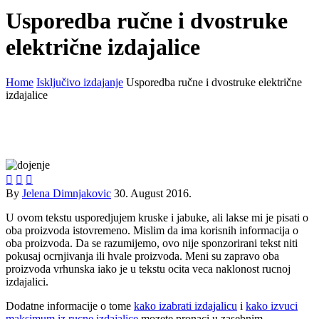
Usporedba ručne i dvostruke
električne izdajalice
Home
Isključivo izdajanje
Usporedba ručne i dvostruke električne
izdajalice



By
Jelena Dimnjakovic
30. August 2016.
U ovom tekstu usporedjujem kruske i jabuke, ali lakse mi je pisati o
oba proizvoda istovremeno. Mislim da ima korisnih informacija o
oba proizvoda. Da se razumijemo, ovo nije sponzorirani tekst niti
pokusaj ocrnjivanja ili hvale proizvoda. Meni su zapravo oba
proizvoda vrhunska iako je u tekstu ocita veca naklonost rucnoj
izdajalici.
Dodatne informacije o tome
kako izabrati izdajalicu
i
kako izvuci
maksimum iz rucne izdajalice
mozete pronaci u zasebnim