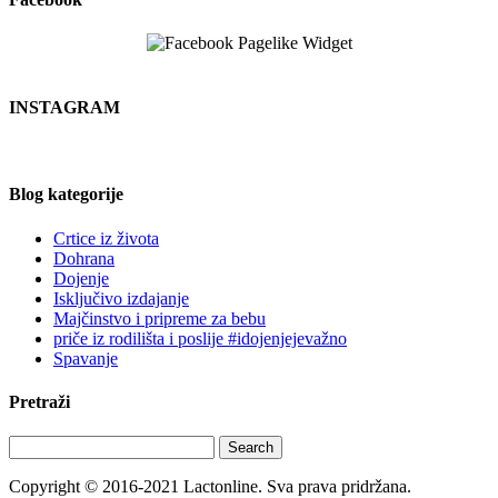
INSTAGRAM
Blog kategorije
Crtice iz života
Dohrana
Dojenje
Isključivo izdajanje
Majčinstvo i pripreme za bebu
priče iz rodilišta i poslije #idojenjejevažno
Spavanje
Pretraži
Search
Copyright © 2016-2021 Lactonline. Sva prava pridržana.