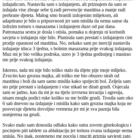
izdajalicom. Nastavila sam s izdajanjem, ali priznajem da sam se
izdajala vise zboge sebe tj.radi prevencije mastitisa a manje radi
prehrane djeteta. Malog smo hranili izdojenim mlijekom, ali
adaptirano je bilo u pripravnosti jer sam mislila da nema sanse da
izdrzim torturu s masazama i izdajanjem duze od par dana.
Patronazna sestra je dosla i otisla, pomaka u dojenju ni korisnih
savjeta o izdajanju nije bilo. Planirala sam prestati s izdajanjem cim
prodje opasnost od mastitisa. No, nekako sam po inerciji nastavila
izdajanje iduca 3 tjedna, s bolnim masazama prije svakog izdajanja.
Muz mi je bio velika podrska, uzeo je 3 tjedna godisnjeg i masirao
me prije svakog izdajanja.
Iskreno, tada mi nije bilo toliko stalo da dijete pije moje mlijeko.
Zvucim kao grozna majka, ali toliko me bio obuzeo strah od
mastitisa i boli da sam samo mislila kako sprijeciti bol. Zeljela sam
sto prije prestati s izdajanjem i vise nikad ne dirati grudi. Osjecala
sam se jadno, kao da mi je na tijelo izvrsena invazija i agresija,
nisam mogla podici ruke koliko su me bolile grudi. Trosila sam oko
6 sati dnevno na izdajanje i mislila kako sam grozna majka koja ne
posvecuje djetetu dovoljno vremena jer mi je sva paznja bila
usmjerena na grudi.
Svako malo sam donosila odluku kako sutra zovem ginekologicu i
pocinjem piti tablete za ablaktaciju jer tortura zvana izdajanje nema
smisla. No ipak, postepeno me pocela i muciti griznja savjesti zato