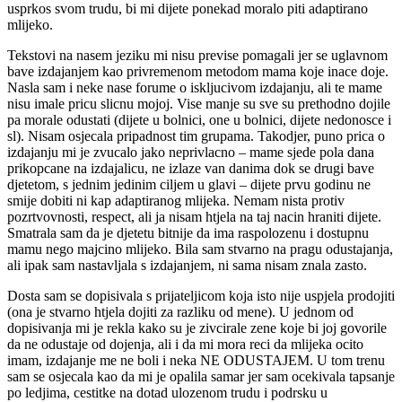
usprkos svom trudu, bi mi dijete ponekad moralo piti adaptirano
mlijeko.
Tekstovi na nasem jeziku mi nisu previse pomagali jer se uglavnom
bave izdajanjem kao privremenom metodom mama koje inace doje.
Nasla sam i neke nase forume o iskljucivom izdajanju, ali te mame
nisu imale pricu slicnu mojoj. Vise manje su sve su prethodno dojile
pa morale odustati (dijete u bolnici, one u bolnici, dijete nedonosce i
sl). Nisam osjecala pripadnost tim grupama. Takodjer, puno prica o
izdajanju mi je zvucalo jako neprivlacno – mame sjede pola dana
prikopcane na izdajalicu, ne izlaze van danima dok se drugi bave
djetetom, s jednim jedinim ciljem u glavi – dijete prvu godinu ne
smije dobiti ni kap adaptiranog mlijeka. Nemam nista protiv
pozrtvovnosti, respect, ali ja nisam htjela na taj nacin hraniti dijete.
Smatrala sam da je djetetu bitnije da ima raspolozenu i dostupnu
mamu nego majcino mlijeko. Bila sam stvarno na pragu odustajanja,
ali ipak sam nastavljala s izdajanjem, ni sama nisam znala zasto.
Dosta sam se dopisivala s prijateljicom koja isto nije uspjela prodojiti
(ona je stvarno htjela dojiti za razliku od mene). U jednom od
dopisivanja mi je rekla kako su je zivcirale zene koje bi joj govorile
da ne odustaje od dojenja, ali i da mi mora reci da mlijeka ocito
imam, izdajanje me ne boli i neka NE ODUSTAJEM. U tom trenu
sam se osjecala kao da mi je opalila samar jer sam ocekivala tapsanje
po ledjima, cestitke na dotad ulozenom trudu i podrsku u