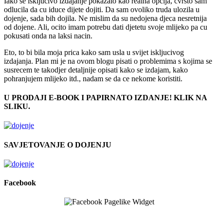
Iako se iskljucivo izdajanje pokazalo kao realna opcija, cvrsto sam
odlucila da cu iduce dijete dojiti. Da sam ovoliko truda ulozila u
dojenje, sada bih dojila. Ne mislim da su nedojena djeca nesretnija
od dojene. Ali, ocito imam potrebu dati djetetu svoje mlijeko pa cu
pokusati onda na laksi nacin.
Eto, to bi bila moja prica kako sam usla u svijet iskljucivog
izdajanja. Plan mi je na ovom blogu pisati o problemima s kojima se
susrecem te takodjer detaljnije opisati kako se izdajam, kako
pohranjujem mlijeko itd., nadam se da ce nekome koristiti.
U PRODAJI E-BOOK I PAPIRNATO IZDANJE! KLIK NA
SLIKU.
SAVJETOVANJE O DOJENJU
Facebook