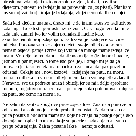
utrositi na izdajanje i uz to normalno zivjeti, kuhati, baviti se
djetetom, putovati (o izdajanju na putovanju cu jos pisati). Planiram
jos smanjivati broj i trajanje izdajanja, vidjet cemo da li cu uspjeti.
Sada kad gledam unatrag, drago mi je da imam iskustvo iskljucivog
izdajanja. To je test upornosti i izdrzivosti. Cak mogu reci da mi je
izdajanje zanimljivo jer volim pronalaziti nacine kako
skratiti/smanjiti broj izdajanja uz zadrzavanje postojece kolicine
mlijeka. Ponosna sam jer dajem djetetu svoje mlijeko, a pritom
nemam osjecaj patnje i zrtve koji vidim da mnoge mame izdajalice
imaju. Vrlo rijetko mu dam i adaptirano mlijeko (iznimne situacije,
jednom u par mjeseci, o tome isto poslije). I drago mi je da ga
prihvaca jer tako uvijek imam back-up za slucaj da ipak pozelim
odustati. Cekaju me i novi izazovi – izdajanje na putu, na moru,
pohrana mlijeka na vrucini, ali vjerujem da cu sve uspjeti savladati.
Naravno, sve uz podrsku muza i obitelji jer su mi i dalje apsolutna
potpora, pogotovo muz jer ima super ideje kako pohranjivati mlijeko
na putu, sto cemo na moru i sl.
Ne zelim da se itko zbog ove price osjeca lose. Znam da puno zena
odustane i apsolutno je u redu probati i odustati. Nadam se da ce
prica posluziti buducim mamama koje ne znaju da postoji opcija ako
dojenje ne uspije i mamama koje su pocele s izdajanjem ali su na
pragu odustajanja. Zaista postane lakse – nemojte odustati.