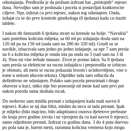
odustajanju. Predlozila je da probam izdrzati bar „pristojnih“ mjesec
dana. Nevoljko sam je poslusala i pocela si postavljati kratkorocne
ciljeve. Npr, izdrzat cu prvi mjesec, nakon tog odustajem. Onda,
izdajat cu se do prve kontrole ginekologa (6 tjedana) kada cu traziti
tablete.
I nakon tih famoznih 6 tjedana stvari su krenule na bolje. “Navukla”
sam potrebnu kolicinu mlijeka, sa 60 ml po izdajanju dosla sam na
120 ml pa na 150 ml (sada sam na 280 do 320 ml). Grudi su se
navikle, izbacivala sam jedno po jedno izdajanje, sa npr 7 sam presla
na 6 a kolicina mlijeka je ostala ista pa onda na 5 (sad sam na 3 ili
4). Nisu mi vise trebale masaze. Zivot je postao laksi. Sa 8 tjedana
sam presla sa elektricne na rucnu izdajalicu i preporodila se (obicno
je obrnuto, ali meni se rucna pokazala brzom i ucinkovitijom, vise o
tome u nekom iducem tekstu). Otprilike tada sam odlucila da
definitivno ne odustajem. Polako sam pocela preuzimati i druge
obaveze u kuci, nitko nije bio ponosniji od mene kad sam prvi put
nakon poroda sama skuhala rucak.
Do nedavno sam mislila prestati s izdajanjem kada mali navrsi 6
mjeseci. Kako se taj dan blizi, mislim da necu ni tada prestati. Ipak
je mlijeko (bilo majcino, bilo adaptirano) osnova djetetove prehrane
do kraja prve godine zivota i ne vjerujem da cu kad navrsi 6 mjeseci,
samo odjednom prestati. Izdrzat cu godinu dana. 3 do 4 puta dnevno
po pola sata je, barem meni, razumna kolicina vremena koju mogu