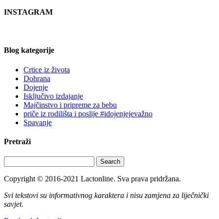
INSTAGRAM
Blog kategorije
Crtice iz života
Dohrana
Dojenje
Isključivo izdajanje
Majčinstvo i pripreme za bebu
priče iz rodilišta i poslije #idojenjejevažno
Spavanje
Pretraži
Search
Copyright © 2016-2021 Lactonline. Sva prava pridržana.
Svi tekstovi su informativnog karaktera i nisu zamjena za liječnički
savjet.