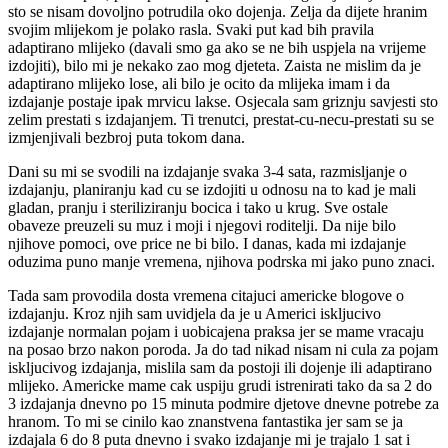
sto se nisam dovoljno potrudila oko dojenja. Zelja da dijete hranim
svojim mlijekom je polako rasla. Svaki put kad bih pravila
adaptirano mlijeko (davali smo ga ako se ne bih uspjela na vrijeme
izdojiti), bilo mi je nekako zao mog djeteta. Zaista ne mislim da je
adaptirano mlijeko lose, ali bilo je ocito da mlijeka imam i da
izdajanje postaje ipak mrvicu lakse. Osjecala sam griznju savjesti sto
zelim prestati s izdajanjem. Ti trenutci, prestat-cu-necu-prestati su se
izmjenjivali bezbroj puta tokom dana.
Dani su mi se svodili na izdajanje svaka 3-4 sata, razmisljanje o
izdajanju, planiranju kad cu se izdojiti u odnosu na to kad je mali
gladan, pranju i steriliziranju bocica i tako u krug. Sve ostale
obaveze preuzeli su muz i moji i njegovi roditelji. Da nije bilo
njihove pomoci, ove price ne bi bilo. I danas, kada mi izdajanje
oduzima puno manje vremena, njihova podrska mi jako puno znaci.
Tada sam provodila dosta vremena citajuci americke blogove o
izdajanju. Kroz njih sam uvidjela da je u Americi iskljucivo
izdajanje normalan pojam i uobicajena praksa jer se mame vracaju
na posao brzo nakon poroda. Ja do tad nikad nisam ni cula za pojam
iskljucivog izdajanja, mislila sam da postoji ili dojenje ili adaptirano
mlijeko. Americke mame cak uspiju grudi istrenirati tako da sa 2 do
3 izdajanja dnevno po 15 minuta podmire djetove dnevne potrebe za
hranom. To mi se cinilo kao znanstvena fantastika jer sam se ja
izdajala 6 do 8 puta dnevno i svako izdajanje mi je trajalo 1 sat i