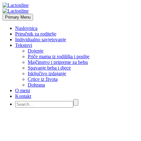
Primary Menu
Naslovnica
Priručnik za roditelje
Individualno savjetovanje
Tekstovi
Dojenje
Priče mama iz rodilišta i poslije
Majčinstvo i pripreme za bebu
Spavanje beba i djece
Isključivo izdajanje
Crtice iz života
Dohrana
O meni
Kontakt