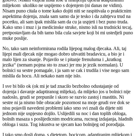
mlijekom ukoliko ne uspijemo s dojenjem (ni danas ne vidim).
Nisam puno citala o tome kako dojiti niti se raspitivala o prakticnim
aspektima dojenja, znala sam samo da je tesko i da zahtjeva trud na
pocetku, ali sam ipak mislila sam da cu ja uspjeti i bez puno truda.
Kako smo i muz i ja medicinske struke, nismo isli na trudnicki tecaj,
pretpostavljam da bih tamo bila cula savjete koji bi mi ustedjeli puno
muke poslije.
No, tako sam neinformirana rodila lijepog malog djecaka. Ali, taj
lijepi mali djecak nije mogao dobro uhvatiti bradavicu, a bio je i
malo lijen za sisanje. Pojavilo se i pitanje frenuluma i „kratkog
jezika“ (nemam pojma sto to znaci jer mu je jezik normalan). U
bolnici su sestre pomagale, i ja sam se cak i trudila i vise nego sam
mislila da hocu. Ali nekako nam nije islo.
I sve bi bilo ok (ok mi je tad znacilo bezbolno odustajanje od
dojenja i davanje adaptiranog mlijeka), da mlijeko jos u bolnici nije
nadoslo, grudi se prepunile i skoro se razvio zastoj i mastitis. Ni
sestre ni ja nismo bile obracale pozornost na moje grudi sve dok se
nisu pojavili navedeni problemi iako smo svi znali da dijete niti
jednom nije uspjesno dojilo. Uslijedili su noc i dan toplih obloga,
bolnih masaza s poslijedicnim modricama, rucnog izdajanja, hladnih
obloga i suza. Tog iskustva se sjecam kao bolnijeg od porodjaja.
I tako smo dosli doma, s djetetom, bocicom, adaptiranim mlijekom i