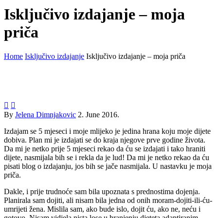
Isključivo izdajanje – moja
priča
Home
Isključivo izdajanje
Isključivo izdajanje – moja priča


By
Jelena Dimnjakovic
2. June 2016.
Izdajam se 5 mjeseci i moje mlijeko je jedina hrana koju moje dijete
dobiva. Plan mi je izdajati se do kraja njegove prve godine života.
Da mi je netko prije 5 mjeseci rekao da ću se izdajati i tako hraniti
dijete, nasmijala bih se i rekla da je lud! Da mi je netko rekao da ću
pisati blog o izdajanju, jos bih se jače nasmijala. U nastavku je moja
priča.
Dakle, i prije trudnoće sam bila upoznata s prednostima dojenja.
Planirala sam dojiti, ali nisam bila jedna od onih moram-dojiti-ili-ću-
umrijeti žena. Mislila sam, ako bude islo, dojit ću, ako ne, neću i
gotovo. Nisam vidjela nista lose u hranjenju djeteta adaptiranim