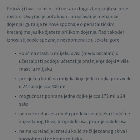
Položaj i hvat su bitni, ali ne iz razloga zbog kojih se prije
mislilo. Ovaj rad je potaknuo i proučavanje mehanike
dojenja i gutanja te nove spoznaje o peristaltičkim
kretanjima jezika djeteta prilikom dojenja. Rad također
iznosi slijedeće spoznaje nespomenute u tekstu gore:
količina masti u mlijeku ovisi (među ostalim) o
učestalosti podoja: učestalije pražnjenje dojki = više
masti u mlijeku
prosječna količina mlijeka koju jedna dojka proizvede
u 24 sata je cca 400 ml
mogućnost pohrane jedne dojke je cca 172 ml u 24
sata.
nema korelacije između produkcije mlijeka i količine
žlijezdanog tkiva, broja duktusa, promjera duktusa
nema korelacije između količine žlijezdanog tkiva i
sposobnosti pohrane mlijeka