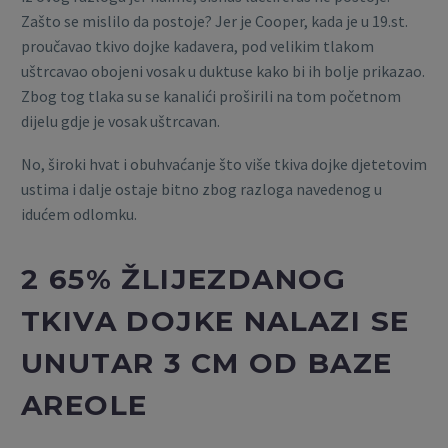
Zašto se mislilo da postoje? Jer je Cooper, kada je u 19.st.
proučavao tkivo dojke kadavera, pod velikim tlakom
uštrcavao obojeni vosak u duktuse kako bi ih bolje prikazao.
Zbog tog tlaka su se kanalići proširili na tom početnom
dijelu gdje je vosak uštrcavan.
No, široki hvat i obuhvaćanje što više tkiva dojke djetetovim
ustima i dalje ostaje bitno zbog razloga navedenog u
idućem odlomku.
2 65% ŽLIJEZDANOG
TKIVA DOJKE NALAZI SE
UNUTAR 3 CM OD BAZE
AREOLE