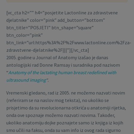
[vc_cta h2=”” h4=”posjetite Lactonline za zdravstvene
djelatnike” color=”pink” add_button=”bottom”
btn_title=”POSJETI” btn_shape=”square”
btn_color=”pink”
btn_link=”url:https%3A%2F%2Fwww.lactonline.com%2Fza-
zdravstvene-djelatnike%2F|||”][/vc_cta]
2005. godine u Journal of Anatomy izašao je danas
antologijski rad Donne Ramsay i suradnika pod nazivom
“
Anatomy of the lactating human breast redefined with
ultrasound imaging
“.
Vremenski gledano, rad iz 2005. ne možemo nazvati novim
(referiram se na naslov mog teksta), no ukoliko se
prisjetimo da su revolucionarna otkrića u anatomiji rijetka,
onda ove spoznaje možemo nazvati novima. Također,
ukoliko anatomiju dojke poznajete samo iz knjiga iz kojih
smo učili na faksu, onda su vam info iz ovog rada sigurno