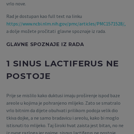
vrlo nove.
Rad je dostupan kao full text na linku
https://www.ncbi.nlm.nih.gov/pmc/articles/PMC1571528/,
a dolje možete pročitati glavne spoznaje iz rada.
GLAVNE SPOZNAJE IZ RADA
1 SINUS LACTIFERUS NE
POSTOJE
Prije se mislilo kako duktusi imaju proširenje ispod baze
areole u kojima je pohranjeno mlijeko. Zato se smatralo
vrlo bitnim da dijete obuhvati prilikom podoja velik dio
tkiva dojke, a ne samo bradavicu i areolu, kako bi moglo
istisnuti to mlijeko. Taj široki hvat zaista jest bitan, no ne
iz ovog razloga jer naime, sisnus lactiferus ne postoje.