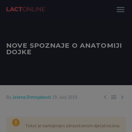
NOVE SPOZNAJE O ANATOMIJI
DOJKE



By
Jelena Dimnjakovic
19. July 2019.
Tekst je namijenjen zdravstvenim djelatnicima.