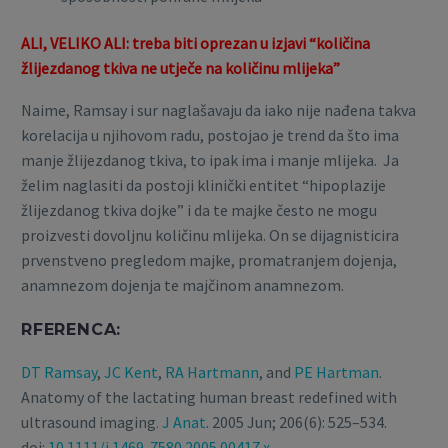
ALI, VELIKO ALI: treba biti oprezan u izjavi “količina
žlijezdanog tkiva ne utječe na količinu mlijeka”
Naime, Ramsay i sur naglašavaju da iako nije nađena takva
korelacija u njihovom radu, postojao je trend da što ima
manje žlijezdanog tkiva, to ipak ima i manje mlijeka. Ja
želim naglasiti da postoji klinički entitet “hipoplazije
žlijezdanog tkiva dojke” i da te majke često ne mogu
proizvesti dovoljnu količinu mlijeka. On se dijagnisticira
prvenstveno pregledom majke, promatranjem dojenja,
anamnezom dojenja te majčinom anamnezom.
RFERENCA:
DT Ramsay
,
JC Kent
,
RA Hartmann
, and
PE Hartman
.
Anatomy of the lactating human breast redefined with
ultrasound imaging
. J Anat
. 2005 Jun; 206(6): 525–534.
doi:
10.1111/j.1469-7580.2005.00417.x