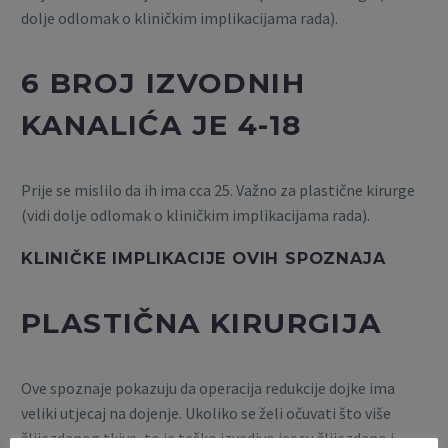
dolje odlomak o kliničkim implikacijama rada).
6 BROJ IZVODNIH
KANALIĆA JE 4-18
Prije se mislilo da ih ima cca 25. Važno za plastične kirurge
(vidi dolje odlomak o kliničkim implikacijama rada).
KLINIČKE IMPLIKACIJE OVIH SPOZNAJA
PLASTIČNA KIRURGIJA
Ove spoznaje pokazuju da operacija redukcije dojke ima
veliki utjecaj na dojenje. Ukoliko se želi očuvati što više
žlijezdanog tkiva, to je teško izvedivo jer su žlijezdano i