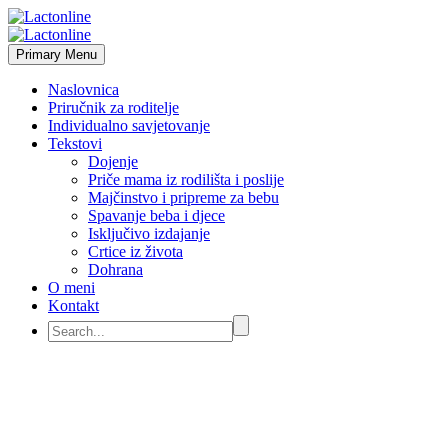
Primary Menu
Naslovnica
Priručnik za roditelje
Individualno savjetovanje
Tekstovi
Dojenje
Priče mama iz rodilišta i poslije
Majčinstvo i pripreme za bebu
Spavanje beba i djece
Isključivo izdajanje
Crtice iz života
Dohrana
O meni
Kontakt