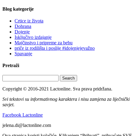
Blog kategorije
Crtice iz života
Dohrana
Dojenje
Isključivo izdajanje
Majčinstvo i pripreme za bebu
priče iz rodilišta i poslije #idojenjejevažno
Spavanje
Pretraži
Search
Copyright © 2016-2021 Lactonline. Sva prava pridržana.
Svi tekstovi su informativnog karaktera i nisu zamjena za liječnički
savjet.
Facebook Lactonline
jelena.di@lactonline.com
Ova stranica koristi kolačiće. Klikanjem “Prihvati”, prihvaćate SVE