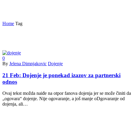
utjecaj dojenja na brak ili vezu
Home
Tag
0
By
Jelena Dimnjakovic
Dojenje
21 Feb:
Dojenje je ponekad izazov za partnerski
odnos
Ovaj tekst možda naiđe na otpor fanova dojenja jer se može činiti da
„ogovara“ dojenje. Nije ogovaranje, a još manje oDgovaranje od
dojenja, ali…