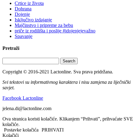
Crtice iz života
Dohrana
Dojenje
Isključivo izdajanje
Majčinstvo i pripreme za bebu
priče iz rodilišta i poslije #idojenjejevažno
Spavanje
Pretraži
Search
Copyright © 2016-2021 Lactonline. Sva prava pridržana.
Svi tekstovi su informativnog karaktera i nisu zamjena za liječnički
savjet.
Facebook Lactonline
jelena.di@lactonline.com
Ova stranica koristi kolačiće. Klikanjem “Prihvati”, prihvaćate SVE
kolačiće.
Postavke kolačića
PRIHVATI
Kolačići