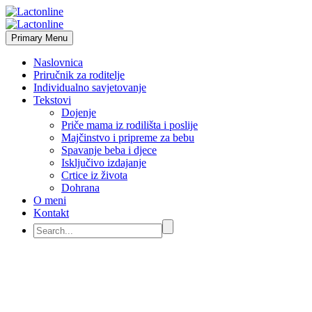
Primary Menu
Naslovnica
Priručnik za roditelje
Individualno savjetovanje
Tekstovi
Dojenje
Priče mama iz rodilišta i poslije
Majčinstvo i pripreme za bebu
Spavanje beba i djece
Isključivo izdajanje
Crtice iz života
Dohrana
O meni
Kontakt