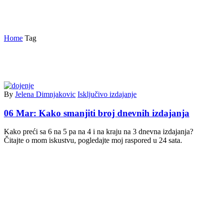
smanjivanje broja izdajanja
Home
Tag
By
Jelena Dimnjakovic
Isključivo izdajanje
06 Mar:
Kako smanjiti broj dnevnih izdajanja
Kako preći sa 6 na 5 pa na 4 i na kraju na 3 dnevna izdajanja?
Čitajte o mom iskustvu, pogledajte moj raspored u 24 sata.