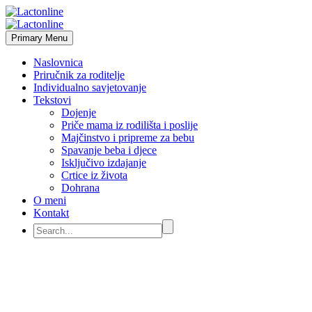
Primary Menu
Naslovnica
Priručnik za roditelje
Individualno savjetovanje
Tekstovi
Dojenje
Priče mama iz rodilišta i poslije
Majčinstvo i pripreme za bebu
Spavanje beba i djece
Isključivo izdajanje
Crtice iz života
Dohrana
O meni
Kontakt