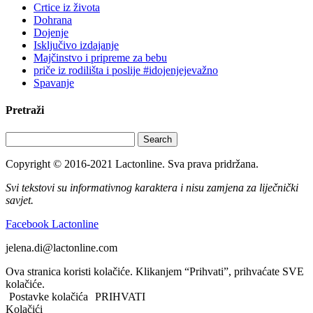
Crtice iz života
Dohrana
Dojenje
Isključivo izdajanje
Majčinstvo i pripreme za bebu
priče iz rodilišta i poslije #idojenjejevažno
Spavanje
Pretraži
Search
Copyright © 2016-2021 Lactonline. Sva prava pridržana.
Svi tekstovi su informativnog karaktera i nisu zamjena za liječnički
savjet.
Facebook Lactonline
jelena.di@lactonline.com
Ova stranica koristi kolačiće. Klikanjem “Prihvati”, prihvaćate SVE
kolačiće.
Postavke kolačića
PRIHVATI
Kolačići