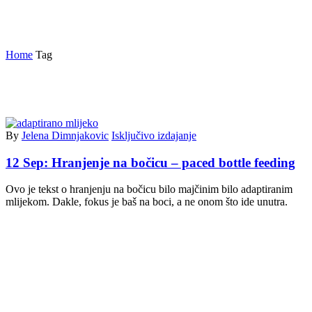
odbijanje bočice
Home
Tag
By
Jelena Dimnjakovic
Isključivo izdajanje
12 Sep:
Hranjenje na bočicu – paced bottle feeding
Ovo je tekst o hranjenju na bočicu bilo majčinim bilo adaptiranim
mlijekom. Dakle, fokus je baš na boci, a ne onom što ide unutra.