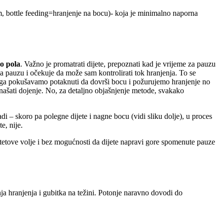
, bottle feeding=hranjenje na bocu)- koja je minimalno naporna
o pola
. Važno je promatrati dijete, prepoznati kad je vrijeme za pauzu
za pauzu i očekuje da može sam kontrolirati tok hranjenja. To se
ko ga pokušavamo potaknuti da dovrši bocu i požurujemo hranjenje no
ponašati dojenje. No, za detaljno objašnjenje metode, svakako
i – skoro pa polegne dijete i nagne bocu (vidi sliku dolje), u proces
e, nije.
 djetetove volje i bez mogućnosti da dijete napravi gore spomenute pauze
a hranjenja i gubitka na težini. Potonje naravno dovodi do