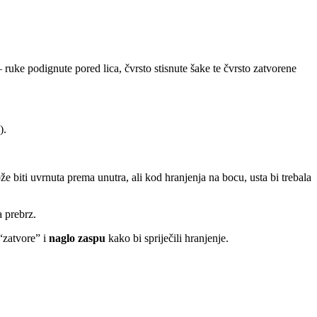
 ruke podignute pored lica, čvrsto stisnute šake te čvrsto zatvorene
).
e biti uvrnuta prema unutra, ali kod hranjenja na bocu, usta bi trebala
a prebrz.
“zatvore” i
naglo zaspu
kako bi spriječili hranjenje.