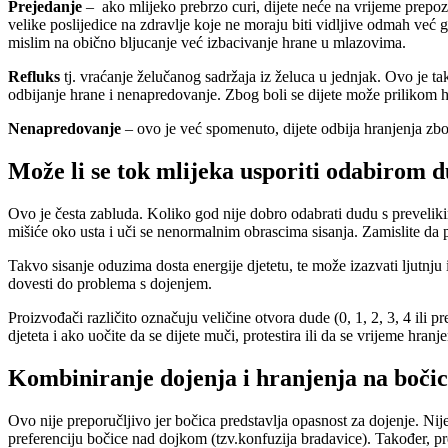
Prejedanje
– ako mlijeko prebrzo curi, dijete neće na vrijeme prepozn
velike poslijedice na zdravlje koje ne moraju biti vidljive odmah već
mislim na obično bljucanje već izbacivanje hrane u mlazovima.
Refluks
tj. vraćanje želučanog sadržaja iz želuca u jednjak. Ovo je 
odbijanje hrane i nenapredovanje. Zbog boli se dijete može prilikom h
Nenapredovanje
– ovo je već spomenuto, dijete odbija hranjenja zbo
Može li se tok mlijeka usporiti odabirom
Ovo je česta zabluda. Koliko god nije dobro odabrati dudu s prevelik
mišiće oko usta i uči se nenormalnim obrascima sisanja. Zamislite da 
Takvo sisanje oduzima dosta energije djetetu, te može izazvati ljutnju
dovesti do problema s dojenjem.
Proizvođači različito označuju veličine otvora dude (0, 1, 2, 3, 4 ili 
djeteta i ako uočite da se dijete muči, protestira ili da se vrijeme hran
Kombiniranje dojenja i hranjenja na boči
Ovo nije preporučljivo jer bočica predstavlja opasnost za dojenje. Ni
preferenciju bočice nad dojkom (tzv.konfuzija bradavice). Također, pr