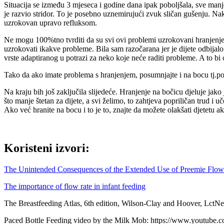
Situacija se između 3 mjeseca i godine dana ipak poboljšala, sve manj
je razvio stridor. To je posebno uznemirujući zvuk sličan gušenju. Nako
uzrokovan upravo refluksom.
Ne mogu 100%tno tvrditi da su svi ovi problemi uzrokovani hranjenjem
uzrokovati ikakve probleme. Bila sam razočarana jer je dijete odbijalo 
vrste adaptiranog u potrazi za neko koje neće raditi probleme. A to bi
Tako da ako imate problema s hranjenjem, posumnjajte i na bocu tj.pok
Na kraju bih još zaključila slijedeće. Hranjenje na bočicu djeluje jak
što manje štetan za dijete, a svi želimo, to zahtjeva popriličan trud i
Ako već hranite na bocu i to je to, znajte da možete olakšati djetetu a
Koristeni izvori:
The Unintended Consequences of the Extended Use of Preemie Flow R
The importance of flow rate in infant feeding
The Breastfeeding Atlas, 6th edition, Wilson-Clay and Hoover, Lct
Paced Bottle Feeding video by the Milk Mob: https://www.yout