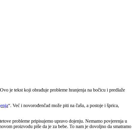
 Ovo je tekst koji obrađuje probleme hranjenja na bočicu i predlaže
jenja
“. Već i novorođenčad može piti na čašu, a postoje i šprica,
etetove probleme pripisujemo upravo dojenju. Nemamo povjerenja u
jihovom proizvodu piše da je za bebe. To nam je dovoljno da smatramo