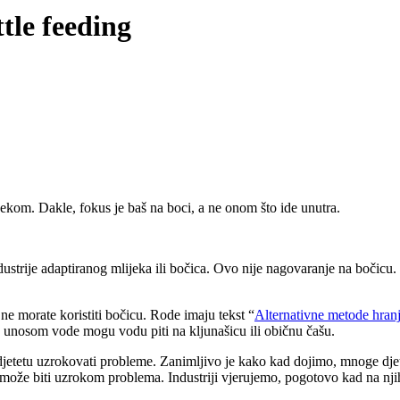
tle feeding
jekom. Dakle, fokus je baš na boci, a ne onom što ide unutra.
dustrije adaptiranog mlijeka ili bočica. Ovo nije nagovaranje na bočicu.
 ne morate koristiti bočicu. Rode imaju tekst “
Alternativne metode hran
u s unosom vode mogu vodu piti na kljunašicu ili običnu čašu.
jetetu uzrokovati probleme. Zanimljivo je kako kad dojimo, mnoge dj
a može biti uzrokom problema. Industriji vjerujemo, pogotovo kad na n