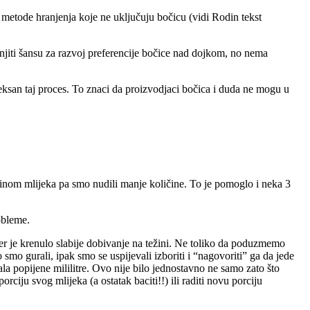
e metode hranjenja koje ne uključuju bočicu (vidi Rodin tekst
anjiti šansu za razvoj preferencije bočice nad dojkom, no nema
eksan taj proces. To znaci da proizvodjaci bočica i duda ne mogu u
ličinom mlijeka pa smo nudili manje količine. To je pomoglo i neka 3
obleme.
er je krenulo slabije dobivanje na težini. Ne toliko da poduzmemo
smo gurali, ipak smo se uspijevali izboriti i “nagovoriti” ga da jede
la popijene mililitre. Ovo nije bilo jednostavno ne samo zato što
ciju svog mlijeka (a ostatak baciti!!) ili raditi novu porciju