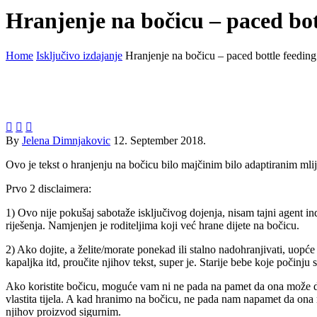
Hranjenje na bočicu – paced bot
Home
Isključivo izdajanje
Hranjenje na bočicu – paced bottle feeding



By
Jelena Dimnjakovic
12. September 2018.
Ovo je tekst o hranjenju na bočicu bilo majčinim bilo adaptiranim mli
Prvo 2 disclaimera:
1) Ovo nije pokušaj sabotaže isključivog dojenja, nisam tajni agent in
riješenja. Namjenjen je roditeljima koji već hrane dijete na bočicu.
2) Ako dojite, a želite/morate ponekad ili stalno nadohranjivati, uopće
kapaljka itd, proučite njihov tekst, super je. Starije bebe koje počinj
Ako koristite bočicu, moguće vam ni ne pada na pamet da ona može d
vlastita tijela. A kad hranimo na bočicu, ne pada nam napamet da on
njihov proizvod sigurnim.