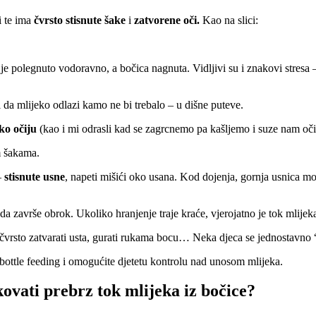
i te ima
čvrsto stisnute šake
i
zatvorene oči.
Kao na slici:
je polegnuto vodoravno, a bočica nagnuta. Vidljivi su i znakovi stresa –
da mlijeko odlazi kamo ne bi trebalo – u dišne puteve.
oko očiju
(kao i mi odrasli kad se zagrcnemo pa kašljemo i suze nam oči
m šakama.
–
stisnute usne
, napeti mišići oko usana. Kod dojenja, gornja usnica mož
da završe obrok. Ukoliko hranjenje traje kraće, vjerojatno je tok mlijek
, čvrsto zatvarati usta, gurati rukama bocu… Neka djeca se jednostavno 
ottle feeding i omogućite djetetu kontrolu nad unosom mlijeka.
vati prebrz tok mlijeka iz bočice?