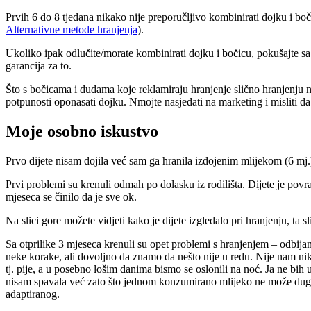
Prvih 6 do 8 tjedana nikako nije preporučljivo kombinirati dojku i boč
Alternativne metode hranjenja
).
Ukoliko ipak odlučite/morate kombinirati dojku i bočicu, pokušajte sa
garancija za to.
Što s bočicama i dudama koje reklamiraju hranjenje slično hranjenju n
potpunosti oponasati dojku. Nmojte nasjedati na marketing i misliti d
Moje osobno iskustvo
Prvo dijete nisam dojila već sam ga hranila izdojenim mlijekom (6 mj.
Prvi problemi su krenuli odmah po dolasku iz rodilišta. Dijete je povr
mjeseca se činilo da je sve ok.
Na slici gore možete vidjeti kako je dijete izgledalo pri hranjenju, ta
Sa otprilike 3 mjeseca krenuli su opet problemi s hranjenjem – odbija
neke korake, ali dovoljno da znamo da nešto nije u redu. Nije nam nikak
tj. pije, a u posebno lošim danima bismo se oslonili na noć. Ja ne bih
nisam spavala već zato što jednom konzumirano mlijeko ne može dugo staj
adaptiranog.