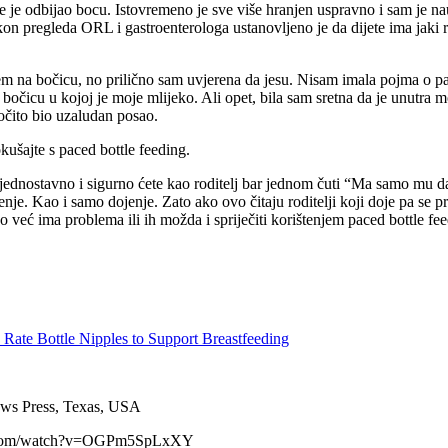
e je odbijao bocu. Istovremeno je sve više hranjen uspravno i sam je na
n pregleda ORL i gastroenterologa ustanovljeno je da dijete ima jaki ref
 na bočicu, no prilično sam uvjerena da jesu. Nisam imala pojma o pac
bočicu u kojoj je moje mlijeko. Ali opet, bila sam sretna da je unutra mo
 očito bio uzaludan posao.
ušajte s paced bottle feeding.
o jednostavno i sigurno ćete kao roditelj bar jednom čuti “Ma samo mu d
 učenje. Kao i samo dojenje. Zato ako ovo čitaju roditelji koji doje pa se
ko već ima problema ili ih možda i spriječiti korištenjem paced bottle fe
ate Bottle Nipples to Support Breastfeeding
News Press, Texas, USA
ube.com/watch?v=OGPm5SpLxXY