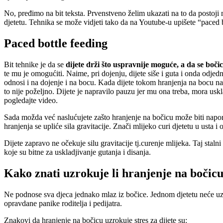
No, pređimo na bit teksta. Prvenstveno želim ukazati na to da postoj
djetetu. Tehnika se može vidjeti tako da na Youtube-u upišete “paced 
Paced bottle feeding
Bit tehnike je da se
dijete drži što uspravnije moguće, a da se boč
te mu je omogućiti. Naime, pri dojenju, dijete siše i guta i onda odje
odnosi i na dojenje i na bocu. Kada dijete tokom hranjenja na bocu n
to nije poželjno. Dijete je napravilo pauzu jer mu ona treba, mora uskl
pogledajte video.
Sada možda već naslućujete zašto hranjenje na bočicu može biti naporn
hranjenja se upliće sila gravitacije. Znači mlijeko curi djetetu u usta i
Dijete zapravo ne očekuje silu gravitacije tj.curenje mlijeka. Taj stal
koje su bitne za uskladjivanje gutanja i disanja.
Kako znati uzrokuje li hranjenje na bočicu 
Ne podnose sva djeca jednako mlaz iz bočice. Jednom djetetu neće uz
opravdane panike roditelja i pedijatra.
Znakovi da hranjenje na bočicu uzrokuje stres za dijete su: