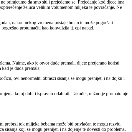
u, ne primjetimo da smo siti i prejedemo se. Prejedanje kod djece ima
 preopterećenje želuca velikim volumenom mlijeka te povraćanje. Ne
neugodan, nakon nekog vremena postaje bolan te može pogoršati
pogrešno protumačiti kao konvulzija tj. epi napad.
ma. Naime, ako je otvor dude premali, dijete pretjerano koristi
a kad je duda premala.
bočicu, ovi nenormalni obrasci sisanja se mogu prenijeti i na dojku i
 namjenja kojoj dobi i ispravno odabrati. Također, nužno je promatranje
ni prebrzi tok mlijeka bebama može biti privlačan te mogu razviti
 sisanja koji se mogu prenijeti i na dojenje te dovesti do problema.