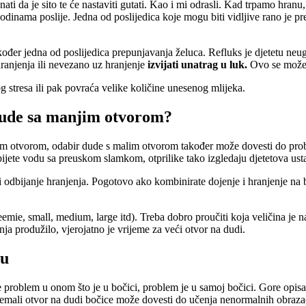
ati da je sito te će nastaviti gutati. Kao i mi odrasli. Kad trpamo hran
 godinama poslije. Jedna od poslijedica koje mogu biti vidljive rano je
također jedna od poslijedica prepunjavanja želuca. Refluks je djetetu 
ranjenja ili nevezano uz hranjenje
izvijati unatrag u luk.
Ovo se može 
g stresa ili pak povraća velike količine unesenog mlijeka.
 dude sa manjim otvorom?
im otvorom, odabir dude s malim otvorom također može dovesti do proble
pijete vodu sa preuskom slamkom, otprilike tako izgledaju djetetova ust
 i odbijanje hranjenja. Pogotovo ako kombinirate dojenje i hranjenje na 
preemie, small, medium, large itd). Treba dobro proučiti koja veličina je
jenja produžilo, vjerojatno je vrijeme za veći otvor na dudi.
cu
je problem u onom što je u bočici, problem je u samoj bočici. Gore opisa
emali otvor na dudi bočice može dovesti do učenja nenormalnih obrazaca