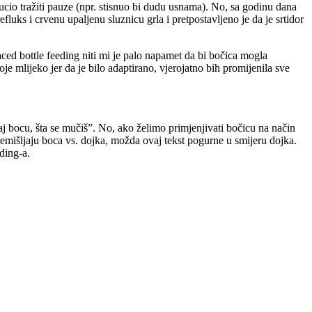
ucio tražiti pauze (npr. stisnuo bi dudu usnama). No, sa godinu dana
luks i crvenu upaljenu sluznicu grla i pretpostavljeno je da je srtidor
ed bottle feeding niti mi je palo napamet da bi bočica mogla
je mlijeko jer da je bilo adaptirano, vjerojatno bih promijenila sve
aj bocu, šta se mučiš”. No, ako želimo primjenjivati bočicu na način
 premišljaju boca vs. dojka, možda ovaj tekst pogurne u smijeru dojka.
eding-a.