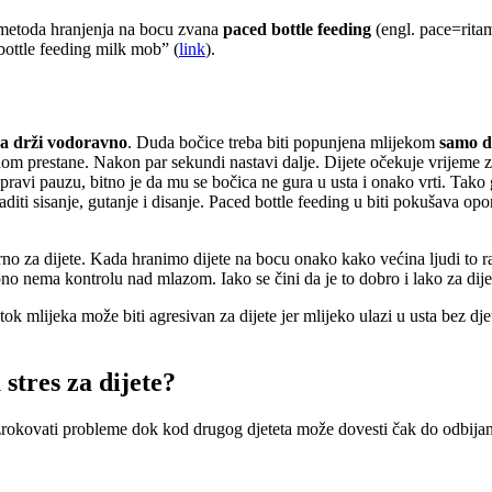
i metoda hranjenja na bocu zvana
paced bottle feeding
(engl. pace=ritam
bottle feeding milk mob” (
link
).
ica drži vodoravno
. Duda bočice treba biti popunjena mlijekom
samo d
dnom prestane. Nakon par sekundi nastavi dalje. Dijete očekuje vrijeme 
apravi pauzu, bitno je da mu se bočica ne gura u usta i onako vrti. Ta
aditi sisanje, gutanje i disanje. Paced bottle feeding u biti pokušava o
o za dijete. Kada hranimo dijete na bocu onako kako većina ljudi to rad
 ono nema kontrolu nad mlazom. Iako se čini da je to dobro i lako za dijet
ni tok mlijeka može biti agresivan za dijete jer mlijeko ulazi u usta bez
stres za dijete?
rokovati probleme dok kod drugog djeteta može dovesti čak do odbijanj