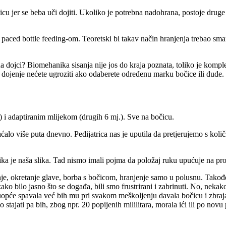
icu jer se beba uči dojiti. Ukoliko je potrebna nadohrana, postoje drug
 paced bottle feeding-om. Teoretski bi takav način hranjenja trebao sm
a dojci? Biomehanika sisanja nije jos do kraja poznata, toliko je kompl
a dojenje nećete ugroziti ako odaberete određenu marku bočice ili dude.
) i adaptiranim mlijekom (drugih 6 mj.). Sve na bočicu.
aćalo više puta dnevno. Pedijatrica nas je uputila da pretjerujemo s ko
 slika je naša slika. Tad nismo imali pojma da položaj ruku upućuje na pr
nje, okretanje glave, borba s bočicom, hranjenje samo u polusnu. Takođ
o bilo jasno što se događa, bili smo frustrirani i zabrinuti. No, nekako 
 uopće spavala već bih mu pri svakom meškoljenju davala bočicu i zbraja
ati pa bih, zbog npr. 20 popijenih mililitara, morala ići ili po novu por