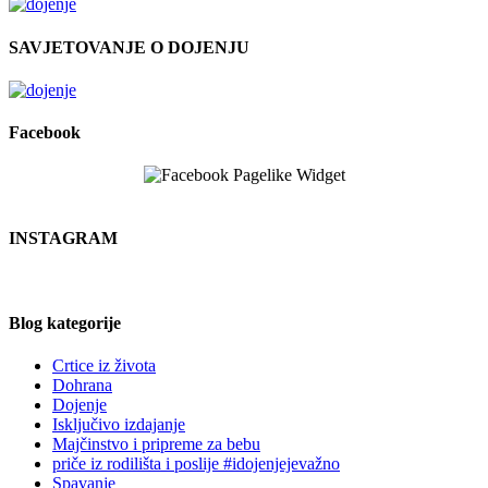
SAVJETOVANJE O DOJENJU
Facebook
INSTAGRAM
Blog kategorije
Crtice iz života
Dohrana
Dojenje
Isključivo izdajanje
Majčinstvo i pripreme za bebu
priče iz rodilišta i poslije #idojenjejevažno
Spavanje