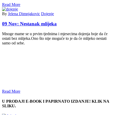
Read More
By
Jelena Dimnjakovic
Dojenje
09 Nov:
Nestanak mlijeka
Mnoge mame se u prvim tjednima i mjesecima dojenja boje da će
ostati bez mlijeka.Ono što nije moguće to je da će mlijeko nestati
samo od sebe.
Read More
U PRODAJI E-BOOK I PAPIRNATO IZDANJE! KLIK NA
SLIKU.