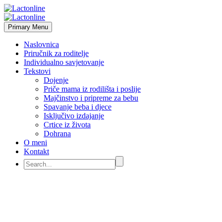
Primary Menu
Naslovnica
Priručnik za roditelje
Individualno savjetovanje
Tekstovi
Dojenje
Priče mama iz rodilišta i poslije
Majčinstvo i pripreme za bebu
Spavanje beba i djece
Isključivo izdajanje
Crtice iz života
Dohrana
O meni
Kontakt