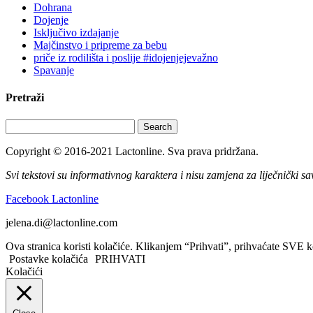
Dohrana
Dojenje
Isključivo izdajanje
Majčinstvo i pripreme za bebu
priče iz rodilišta i poslije #idojenjejevažno
Spavanje
Pretraži
Search
Copyright © 2016-2021 Lactonline. Sva prava pridržana.
Svi tekstovi su informativnog karaktera i nisu zamjena za liječnički sav
Facebook Lactonline
jelena.di@lactonline.com
Ova stranica koristi kolačiće. Klikanjem “Prihvati”, prihvaćate SVE k
Postavke kolačića
PRIHVATI
Kolačići