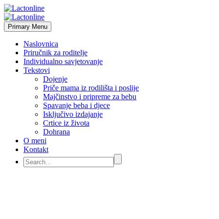
Primary Menu
Naslovnica
Priručnik za roditelje
Individualno savjetovanje
Tekstovi
Dojenje
Priče mama iz rodilišta i poslije
Majčinstvo i pripreme za bebu
Spavanje beba i djece
Isključivo izdajanje
Crtice iz života
Dohrana
O meni
Kontakt