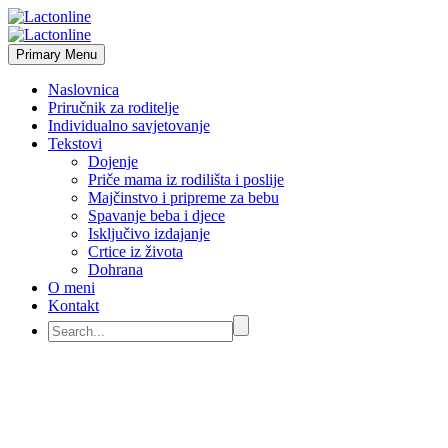
Primary Menu
Naslovnica
Priručnik za roditelje
Individualno savjetovanje
Tekstovi
Dojenje
Priče mama iz rodilišta i poslije
Majčinstvo i pripreme za bebu
Spavanje beba i djece
Isključivo izdajanje
Crtice iz života
Dohrana
O meni
Kontakt