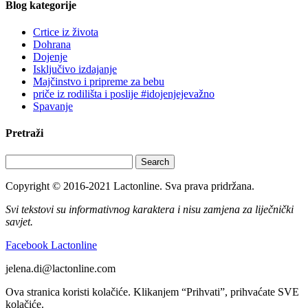
Blog kategorije
Crtice iz života
Dohrana
Dojenje
Isključivo izdajanje
Majčinstvo i pripreme za bebu
priče iz rodilišta i poslije #idojenjejevažno
Spavanje
Pretraži
Search
Copyright © 2016-2021 Lactonline. Sva prava pridržana.
Svi tekstovi su informativnog karaktera i nisu zamjena za liječnički
savjet.
Facebook Lactonline
jelena.di@lactonline.com
Ova stranica koristi kolačiće. Klikanjem “Prihvati”, prihvaćate SVE
kolačiće.