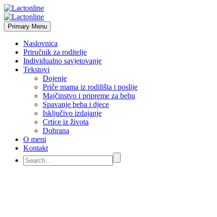
Primary Menu
Naslovnica
Priručnik za roditelje
Individualno savjetovanje
Tekstovi
Dojenje
Priče mama iz rodilišta i poslije
Majčinstvo i pripreme za bebu
Spavanje beba i djece
Isključivo izdajanje
Crtice iz života
Dohrana
O meni
Kontakt