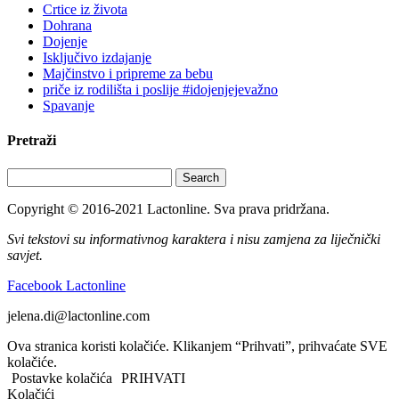
Crtice iz života
Dohrana
Dojenje
Isključivo izdajanje
Majčinstvo i pripreme za bebu
priče iz rodilišta i poslije #idojenjejevažno
Spavanje
Pretraži
Search
Copyright © 2016-2021 Lactonline. Sva prava pridržana.
Svi tekstovi su informativnog karaktera i nisu zamjena za liječnički
savjet.
Facebook Lactonline
jelena.di@lactonline.com
Ova stranica koristi kolačiće. Klikanjem “Prihvati”, prihvaćate SVE
kolačiće.
Postavke kolačića
PRIHVATI
Kolačići