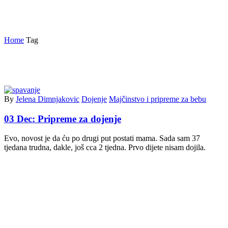
grupe za potporu dojenju
Home
Tag
By
Jelena Dimnjakovic
Dojenje
Majčinstvo i pripreme za bebu
03 Dec:
Pripreme za dojenje
Evo, novost je da ću po drugi put postati mama. Sada sam 37
tjedana trudna, dakle, još cca 2 tjedna. Prvo dijete nisam dojila.