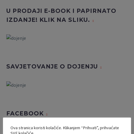
U PRODAJI E-BOOK I PAPIRNATO
IZDANJE! KLIK NA SLIKU.
SAVJETOVANJE O DOJENJU
FACEBOOK
Ova stranica koristi kolačiće. Klikanjem “Prihvati”, prihvaćate
SVE kolačiće.