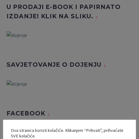
U PRODAJI E-BOOK I PAPIRNATO
IZDANJE! KLIK NA SLIKU.
SAVJETOVANJE O DOJENJU
FACEBOOK
Ova stranica koristi kolačiće. Klikanjem “Prihvati”, prihvaćate
SVE kolačiće.