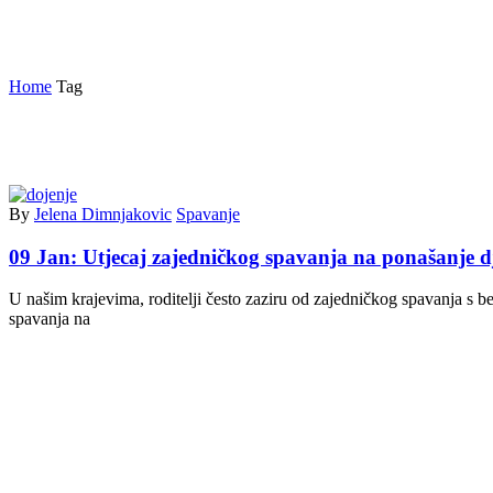
beba neće spavati sama
Home
Tag
By
Jelena Dimnjakovic
Spavanje
09 Jan:
Utjecaj zajedničkog spavanja na ponašanje d
U našim krajevima, roditelji često zaziru od zajedničkog spavanja s b
spavanja na