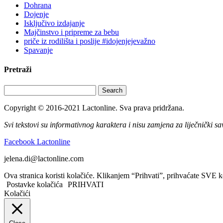
Dohrana
Dojenje
Isključivo izdajanje
Majčinstvo i pripreme za bebu
priče iz rodilišta i poslije #idojenjejevažno
Spavanje
Pretraži
Search
Copyright © 2016-2021 Lactonline. Sva prava pridržana.
Svi tekstovi su informativnog karaktera i nisu zamjena za liječnički sav
Facebook Lactonline
jelena.di@lactonline.com
Ova stranica koristi kolačiće. Klikanjem “Prihvati”, prihvaćate SVE k
Postavke kolačića
PRIHVATI
Kolačići