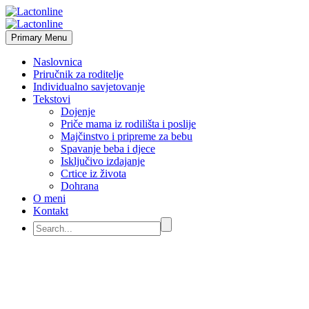
Primary Menu
Naslovnica
Priručnik za roditelje
Individualno savjetovanje
Tekstovi
Dojenje
Priče mama iz rodilišta i poslije
Majčinstvo i pripreme za bebu
Spavanje beba i djece
Isključivo izdajanje
Crtice iz života
Dohrana
O meni
Kontakt