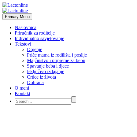
Primary Menu
Naslovnica
Priručnik za roditelje
Individualno savjetovanje
Tekstovi
Dojenje
Priče mama iz rodilišta i poslije
Majčinstvo i pripreme za bebu
Spavanje beba i djece
Isključivo izdajanje
Crtice iz života
Dohrana
O meni
Kontakt