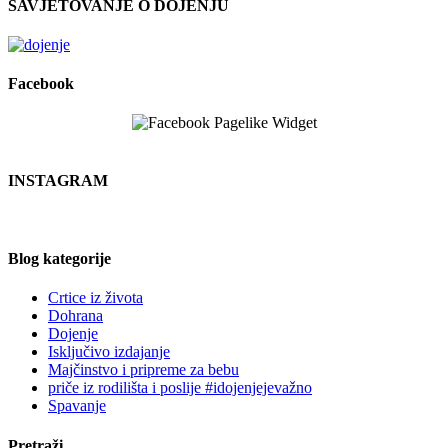
SAVJETOVANJE O DOJENJU
Facebook
INSTAGRAM
Blog kategorije
Crtice iz života
Dohrana
Dojenje
Isključivo izdajanje
Majčinstvo i pripreme za bebu
priče iz rodilišta i poslije #idojenjejevažno
Spavanje
Pretraži