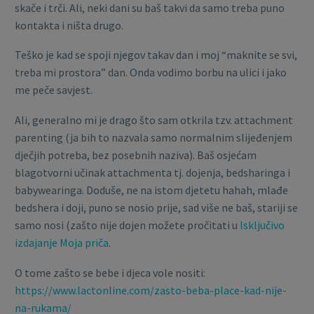
skače i trči. Ali, neki dani su baš takvi da samo treba puno
kontakta i ništa drugo.
Teško je kad se spoji njegov takav dan i moj “maknite se svi,
treba mi prostora” dan. Onda vodimo borbu na ulici i jako
me peče savjest.
Ali, generalno mi je drago što sam otkrila tzv. attachment
parenting (ja bih to nazvala samo normalnim slijeđenjem
dječjih potreba, bez posebnih naziva). Baš osjećam
blagotvorni učinak attachmenta tj. dojenja, bedsharinga i
babywearinga. Doduše, ne na istom djetetu hahah, mlađe
bedshera i doji, puno se nosio prije, sad više ne baš, stariji se
samo nosi (zašto nije dojen možete pročitati u
Isključivo
izdajanje Moja priča
.
O tome zašto se bebe i djeca vole nositi:
https://www.lactonline.com/zasto-beba-place-kad-nije-
na-rukama/