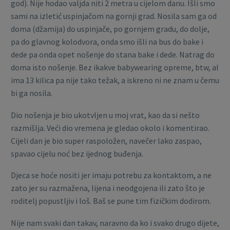
god). Nije hodao valjda niti 2 metra u cijelom danu. Išli smo
sami na izletić uspinjačom na gornji grad. Nosila sam ga od
doma (džamija) do uspinjače, po gornjem gradu, do dolje,
pa do glavnog kolodvora, onda smo išli na bus do bake i
dede pa onda opet nošenje do stana bake i dede. Natrag do
doma isto nošenje. Bez ikakve babywearing opreme, btw, al
ima 13 kilica pa nije tako težak, a iskreno ni ne znam u čemu
bi ga nosila.
Dio nošenja je bio ukotvljen u moj vrat, kao da si nešto
razmišlja. Veći dio vremena je gledao okolo i komentirao.
Cijeli dan je bio super raspoložen, navečer lako zaspao,
spavao cijelu noć bez ijednog buđenja.
Djeca se hoće nositi jer imaju potrebu za kontaktom, a ne
zato jer su razmažena, lijena i neodgojena ili zato što je
roditelj popustljiv i loš. Baš se pune tim fizičkim dodirom.
Nije nam svaki dan takav, naravno da ko i svako drugo dijete,