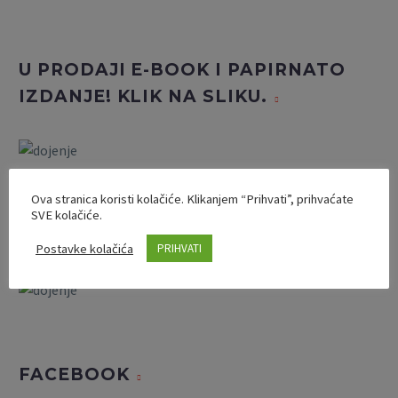
U PRODAJI E-BOOK I PAPIRNATO
IZDANJE! KLIK NA SLIKU.
Ova stranica koristi kolačiće. Klikanjem “Prihvati”, prihvaćate
SVE kolačiće.
SAVJETOVANJE O DOJENJU
Postavke kolačića
PRIHVATI
FACEBOOK