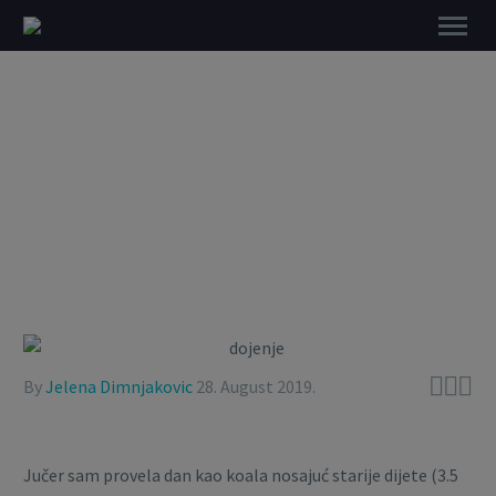
DIJETE KOJE SE STALNO HOĆE
NOSITI



By
Jelena Dimnjakovic
28. August 2019.
Jučer sam provela dan kao koala nosajuć starije dijete (3.5