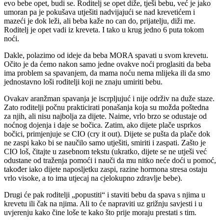
evo bebe opet, budi se. Roditelj se opet diže, tješi bebu, već je jako
umoran pa je pokušava utješiti nadvijajući se nad krevetićem i
mazeći je dok leži, ali beba kaže no can do, prijatelju, diži me.
Roditelj je opet vadi iz kreveta. I tako u krug jedno 6 puta tokom
noći.
Dakle, polazimo od ideje da beba MORA spavati u svom krevetu.
Očito je da ćemo nakon samo jedne ovakve noći proglasiti da beba
ima problem sa spavanjem, da mama noću nema mlijeka ili da smo
jednostavno loši roditelji koji ne znaju umiriti bebu.
Ovakav aranžman spavanja je iscrpljujuć i nije održiv na duže staze.
Zato roditelji počnu prakticirati ponašanja koja su možda poštedna
za njih, ali nisu najbolja za dijete. Naime, vrlo brzo se odustaje od
noćnog dojenja i daje se bočica. Zatim, ako dijete plače usprkos
bočici, primjenjuje se CIO (cry it out). Dijete se pušta da plače dok
ne zaspi kako bi se naučilo samo utješiti, smiriti i zaspati. Zašto je
CIO loš, čitajte u zasebnom tekstu (ukratko, dijete se ne utješi već
odustane od traženja pomoći i nauči da mu nitko neće doći u pomoć,
također iako dijete naposljetku zaspi, razine hormona stresa ostaju
vrlo visoke, a to ima utjecaj na cjelokupno zdravlje bebe).
Drugi će pak roditelji „popustiti“ i staviti bebu da spava s njima u
krevetu ili čak na njima. Ali to će napraviti uz grižnju savjesti i u
uvjerenju kako čine loše te kako što prije moraju prestati s tim.