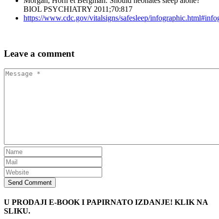
Morgan, Horn et Bergman. Should neonates sleep alone?
BIOL PSYCHIATRY 2011;70:817
https://www.cdc.gov/vitalsigns/safesleep/infographic.html#info
Leave
a comment
Send Comment
U PRODAJI E-BOOK I PAPIRNATO IZDANJE! KLIK NA
SLIKU.