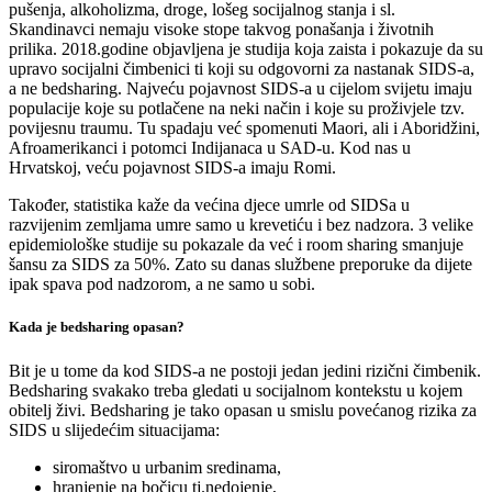
pušenja, alkoholizma, droge, lošeg socijalnog stanja i sl.
Skandinavci nemaju visoke stope takvog ponašanja i životnih
prilika. 2018.godine objavljena je studija koja zaista i pokazuje da su
upravo socijalni čimbenici ti koji su odgovorni za nastanak SIDS-a,
a ne bedsharing. Najveću pojavnost SIDS-a u cijelom svijetu imaju
populacije koje su potlačene na neki način i koje su proživjele tzv.
povijesnu traumu. Tu spadaju već spomenuti Maori, ali i Aboridžini,
Afroamerikanci i potomci Indijanaca u SAD-u. Kod nas u
Hrvatskoj, veću pojavnost SIDS-a imaju Romi.
Također, statistika kaže da većina djece umrle od SIDSa u
razvijenim zemljama umre samo u krevetiću i bez nadzora. 3 velike
epidemiološke studije su pokazale da već i room sharing smanjuje
šansu za SIDS za 50%. Zato su danas službene preporuke da dijete
ipak spava pod nadzorom, a ne samo u sobi.
Kada je bedsharing opasan?
Bit je u tome da kod SIDS-a ne postoji jedan jedini rizični čimbenik.
Bedsharing svakako treba gledati u socijalnom kontekstu u kojem
obitelj živi. Bedsharing je tako opasan u smislu povećanog rizika za
SIDS u slijedećim situacijama:
siromaštvo u urbanim sredinama,
hranjenje na bočicu tj.nedojenje,