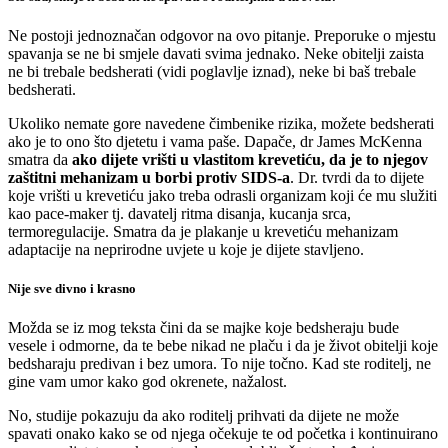
Ne postoji jednoznačan odgovor na ovo pitanje. Preporuke o mjestu
spavanja se ne bi smjele davati svima jednako. Neke obitelji zaista
ne bi trebale bedsherati (vidi poglavlje iznad), neke bi baš trebale
bedsherati.
Ukoliko nemate gore navedene čimbenike rizika, možete bedsherati
ako je to ono što djetetu i vama paše. Dapače, dr James McKenna
smatra da
ako dijete vrišti u vlastitom krevetiću, da je to njegov
zaštitni mehanizam u borbi protiv SIDS-a
. Dr. tvrdi da to dijete
koje vrišti u krevetiću jako treba odrasli organizam koji će mu služiti
kao pace-maker tj. davatelj ritma disanja, kucanja srca,
termoregulacije. Smatra da je plakanje u krevetiću mehanizam
adaptacije na neprirodne uvjete u koje je dijete stavljeno.
Nije sve divno i krasno
Možda se iz mog teksta čini da se majke koje bedsheraju bude
vesele i odmorne, da te bebe nikad ne plaču i da je život obitelji koje
bedsharaju predivan i bez umora. To nije točno. Kad ste roditelj, ne
gine vam umor kako god okrenete, nažalost.
No, studije pokazuju da ako roditelj prihvati da dijete ne može
spavati onako kako se od njega očekuje te od početka i kontinuirano