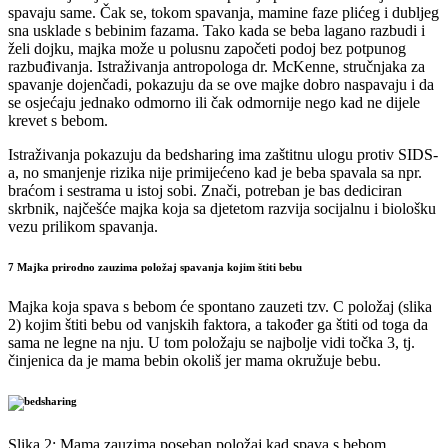
spavaju same. Čak se, tokom spavanja, mamine faze plićeg i dubljeg
sna usklade s bebinim fazama. Tako kada se beba lagano razbudi i
želi dojku, majka može u polusnu započeti podoj bez potpunog
razbuđivanja. Istraživanja antropologa dr. McKenne, stručnjaka za
spavanje dojenčadi, pokazuju da se ove majke dobro naspavaju i da
se osjećaju jednako odmorno ili čak odmornije nego kad ne dijele
krevet s bebom.
Istraživanja pokazuju da bedsharing ima zaštitnu ulogu protiv SIDS-
a, no smanjenje rizika nije primijećeno kad je beba spavala sa npr.
braćom i sestrama u istoj sobi. Znači, potreban je bas dediciran
skrbnik, najčešće majka koja sa djetetom razvija socijalnu i biološku
vezu prilikom spavanja.
7 Majka prirodno zauzima položaj spavanja kojim štiti bebu
Majka koja spava s bebom će spontano zauzeti tzv. C položaj (slika
2) kojim štiti bebu od vanjskih faktora, a također ga štiti od toga da
sama ne legne na nju. U tom položaju se najbolje vidi točka 3, tj.
činjenica da je mama bebin okoliš jer mama okružuje bebu.
Slika 2: Mama zauzima poseban položaj kad spava s bebom