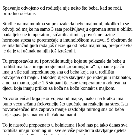
Spavanje odvojeno od roditelja nije nešto što beba, kad se rodi,
prirodno očekuje.
Studije na majmunima su pokazale da bebe majmuni, ukoliko ih se
odvoji od majke na samo 3 sata proživljavaju ogroman stres u obliku
pada tjelesne temperature, srčanih aritmija, povećane razine
hormona stresa te poremećaje u imunološkom sustavu. S obzirom da
se mladunčad ljudi rađa još nezrelija od beba majmuna, pretpostavka
je da je taj učinak na njih još izraženiji.
Tu pretpostavku su i potvrdile studije koje su pokazale da bebe u
rodilištima koja imaju mogućnost „rooming in-a“ u, manje plaču i
imaju više sati neprekinutog sna od beba koja su u rodilištu
odvojena od majki. Također, djeca stavljena po rođenju u inkubator,
a ne na mamu, gube 1.5 stupanj tjelesne temperature u odnosu na
djecu koja imaju priliku za koža na kožu kontakt s majkom.
Novorođenčad koja je odvojena od majke, makar na kratko ima
puno veću srčanu frekvenciju što upućuje na reakciju na stres. Ista
novorođenčad ima zapravo manje razdoblja mirnog sna od beba
koje spavaju s mamom ili čak na mami.
To je nasreću prepoznato u bolnicama i kod nas pa tako danas sva
rodilišta imaju rooming in i sve se više prakticira stavljanje djeteta