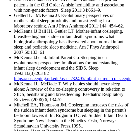
patterns in the Old Order Amish: heritability and association
with non-genetic factors. Sleep 2011;34:661–9.
Gettlert LT McKenna JJ. Evolutionary perspectives on
mother-infant sleep proximity and breastfeeding in a
laboratory setting. Am J Phys Anthropol 2011;144: 454–62.
McKenna JJ Ball HL Gettler LT. Mother-infant cosleeping,
breastfeeding and sudden infant death syndrome: what
biological anthropology has discovered about normal infant
sleep and pediatric sleep medicine. Am J Phys Anthropol
2007;50:133–61
McKenna JJ et al. Infant-Parent Co-Sleeping in en
evolutionary perspective: Implications for understanding
infant sleep development and the SIDS. Sleep
1993;16(3):263-82
https://cosleeping.nd.edu/assets/32495/infant_parent_co_slee
McKenna JJ., McDade T. Why babies should never sleep
alone: A review of the co-sleeping controversy in rekation to
SIDS, bedsharing and breastfeeding. Paediatric Respiratory
Reviews (2006) 6, 134-52
Mitchell EA, Thompson JM. Cosleeping increases the risks of
the sudden infant death syndrome but sleeping in the parent’s
bedroom lowers it. In: Rognum TO, ed: Sudden Infant Death
Syndrome: New Trends in the Nineties. Oslo, Norway:
Scandinavian University Press,1995..