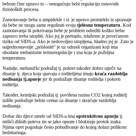
bebom čine upravo to – omogućuju bebi regulaciju osnovnih
fizioloških procesa.
Zamotavanje beba u ampidekle i sl. je upravo proisteklo iz spoznaje
da bebe ne mogu same regulirati svoju
tjelesnu temperaturu
. Kod
zamotavanja ili pokrivanja bebe je problem odrediti koliko bebu
zapravo treba utopliti. Ako joj je pretoplo, izlažemo je povećanom
riziku od SIDS-a. Ako je nedovoljno utopljena, hladno joj je. Zato je
najjednostavnije „prisloniti“ je uz odrasli organizam koji ima
uhodane mehanizme termoregulacije i zna koja je poželjna
temperatura.
Nadalje, mehanički podražaj tj. pokret također dobro utječe na
disanje tj. djeca koja spavaju s roditeljima imaju
kraća razdoblja
nedisanja tj.apneje
jer ih podražuje disanje roditelja i pokreti
roditelja.
Također, kemijski podražaj tj. povišena razina CO2 kojeg roditelj
izdiše podražuje bebin centar za disanje i skraćuje razdoblja
nedisanja.
Dobar dio djece umrle od SIDS-a ima
opstruktivnu apneju
tj.
mišići dišnih puteva im se jako opuste i blokiraju protok zraka.
Njima opet pogoduje često pobuđivanje do kojeg dolazi prilikom
bedsharinga.