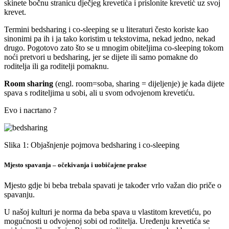
skinete bočnu stranicu dječjeg krevetića i prislonite krevetić uz svoj
krevet.
Termini bedsharing i co-sleeping se u literaturi često koriste kao
sinonimi pa ih i ja tako koristim u tekstovima, nekad jedno, nekad
drugo. Pogotovo zato što se u mnogim obiteljima co-sleeping tokom
noći pretvori u bedsharing, jer se dijete ili samo pomakne do
roditelja ili ga roditelji pomaknu.
Room sharing
(engl. room=soba, sharing = dijeljenje) je kada dijete
spava s roditeljima u sobi, ali u svom odvojenom krevetiću.
Evo i nacrtano ?
Slika 1: Objašnjenje pojmova bedsharing i co-sleeping
Mjesto spavanja – očekivanja i uobičajene prakse
Mjesto gdje bi beba trebala spavati je također vrlo važan dio priče o
spavanju.
U našoj kulturi je norma da beba spava u vlastitom krevetiću, po
mogućnosti u odvojenoj sobi od roditelja. Uređenju krevetića se