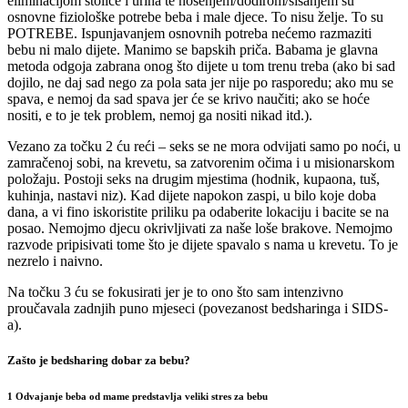
eliminacijom stolice i urina te nošenjem/dodirom/sisanjem su
osnovne fiziološke potrebe beba i male djece. To nisu želje. To su
POTREBE. Ispunjavanjem osnovnih potreba nećemo razmaziti
bebu ni malo dijete. Manimo se bapskih priča. Babama je glavna
metoda odgoja zabrana onog što dijete u tom trenu treba (ako bi sad
dojilo, ne daj sad nego za pola sata jer nije po rasporedu; ako mu se
spava, e nemoj da sad spava jer će se krivo naučiti; ako se hoće
nositi, e to je tek problem, nemoj ga nositi nikad itd.).
Vezano za točku 2 ću reći – seks se ne mora odvijati samo po noći, u
zamračenoj sobi, na krevetu, sa zatvorenim očima i u misionarskom
položaju. Postoji seks na drugim mjestima (hodnik, kupaona, tuš,
kuhinja, nastavi niz). Kad dijete napokon zaspi, u bilo koje doba
dana, a vi fino iskoristite priliku pa odaberite lokaciju i bacite se na
posao. Nemojmo djecu okrivljivati za naše loše brakove. Nemojmo
razvode pripisivati tome što je dijete spavalo s nama u krevetu. To je
nezrelo i naivno.
Na točku 3 ću se fokusirati jer je to ono što sam intenzivno
proučavala zadnjih puno mjeseci (povezanost bedsharinga i SIDS-
a).
Zašto je bedsharing dobar za bebu?
1 Odvajanje beba od mame predstavlja veliki stres za bebu