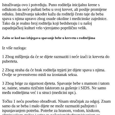
Istraživanja ovo i potvrđuju. Puno roditelja inicijalno krene s
odlukom da neće puštati bebu u svoj krevet, ali poslije promijene
odluku. Istraživanja također kažu da roditelji često taje da beba
spava s njima upravo zbog osude okoline i medicinske zajednice.
Tako da je realno broj roditelja koji bedsheraju i u našoj
zapadnjačkoj kulturi vrlo vjerojatno poprilično velik.
Zašto se kod nas izbjegava spavanje bebe u krevetu s roditeljima
Iz više razloga:
1 Zbog mišljenja da će se dijete razmaziti i neće izaći iz kreveta do
puberteta.
2 Zbog straha da će brak roditelja trpjeti jer dijete spava s njima.
Ovdje se prvenstveno misli na izostanak seksa.
3 Zbog brige za sigurnost djeteta. Spavanje bebe s mamom i tatom
se, naime, smatra rizičnim faktorom za gušenje i SIDS. Ne samo
među roditeljima već i u struci (medicini npr.).
Točku 1 neću posebno obrađivati. Nisam stručnjak za odgoj. Znam
samo da se beba i malo dijete ne može razmaziti pažnjom i
ispunjavanjem potreba. Potrebe za hranom, vodom, kisikom,