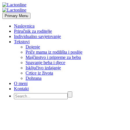
Primary Menu
Naslovnica
Priručnik za roditelje
Individualno savjetovanje
Tekstovi
Dojenje
Priče mama iz rodilišta i poslije
Majčinstvo i pripreme za bebu
Spavanje beba i djece
Isključivo izdajanje
Crtice iz života
Dohrana
O meni
Kontakt