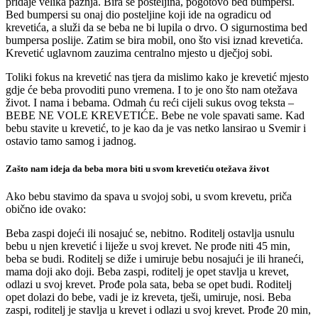
pridaje velika pažnja. Bira se posteljina, pogotovo bed bumpersi.
Bed bumpersi su onaj dio posteljine koji ide na ogradicu od
krevetića, a služi da se beba ne bi lupila o drvo. O sigurnostima bed
bumpersa poslije. Zatim se bira mobil, ono što visi iznad krevetića.
Krevetić uglavnom zauzima centralno mjesto u dječjoj sobi.
Toliki fokus na krevetić nas tjera da mislimo kako je krevetić mjesto
gdje će beba provoditi puno vremena. I to je ono što nam otežava
život. I nama i bebama. Odmah ću reći cijeli sukus ovog teksta –
BEBE NE VOLE KREVETIĆE. Bebe ne vole spavati same. Kad
bebu stavite u krevetić, to je kao da je vas netko lansirao u Svemir i
ostavio tamo samog i jadnog.
Zašto nam ideja da beba mora biti u svom krevetiću otežava život
Ako bebu stavimo da spava u svojoj sobi, u svom krevetu, priča
obično ide ovako:
Beba zaspi dojeći ili nosajuć se, nebitno. Roditelj ostavlja usnulu
bebu u njen krevetić i liježe u svoj krevet. Ne prođe niti 45 min,
beba se budi. Roditelj se diže i umiruje bebu nosajući je ili hraneći,
mama doji ako doji. Beba zaspi, roditelj je opet stavlja u krevet,
odlazi u svoj krevet. Prođe pola sata, beba se opet budi. Roditelj
opet dolazi do bebe, vadi je iz kreveta, tješi, umiruje, nosi. Beba
zaspi, roditelj je stavlja u krevet i odlazi u svoj krevet. Prođe 20 min,