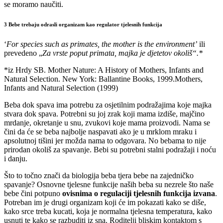
se moramo naučiti.
3 Bebe trebaju odrasli organizam kao regulator tjelesnih funkcija
‘
For species such as primates, the mother is the environment’
ili
prevedeno „
Za vrste poput primata, majka je djetetov okoliš“.*
*iz Hrdy SB. Mother Nature: A History of Mothers, Infants and
Natural Selection. New York: Ballantine Books, 1999.Mothers,
Infants and Natural Selection (1999)
Beba dok spava ima potrebu za osjetilnim podražajima koje majka
stvara dok spava. Potrebni su joj zrak koji mama izdiše, majčino
mrdanje, okretanje u snu, zvukovi koje mama proizvodi. Nama se
čini da će se beba najbolje naspavati ako je u mrklom mraku i
apsolutnoj tišini jer možda nama to odgovara. No bebama to nije
prirodan okoliš za spavanje. Bebi su potrebni stalni podražaji i noću
i danju.
Što to točno znači da biologija beba tjera bebe na zajedničko
spavanje? Osnovne tjelesne funkcije naših beba su nezrele što naše
bebe čini potpuno
ovisnima o regulaciji tjelesnih funkcija izvana
.
Potreban im je drugi organizam koji će im pokazati kako se diše,
kako srce treba kucati, koja je normalna tjelesna temperatura, kako
usnuti te kako se razbuditi iz sna. Roditelji bliskim kontaktom s