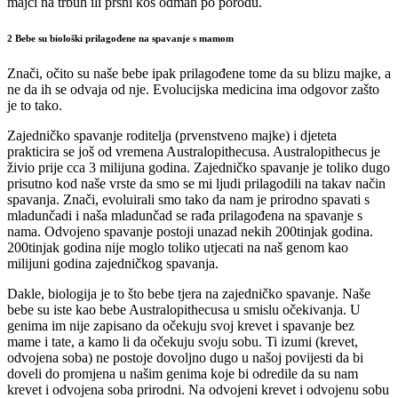
majci na trbuh ili prsni koš odmah po porodu.
2 Bebe su biološki prilagođene na spavanje s mamom
Znači, očito su naše bebe ipak prilagođene tome da su blizu majke, a
ne da ih se odvaja od nje. Evolucijska medicina ima odgovor zašto
je to tako.
Zajedničko spavanje roditelja (prvenstveno majke) i djeteta
prakticira se još od vremena Australopithecusa. Australopithecus je
živio prije cca 3 milijuna godina. Zajedničko spavanje je toliko dugo
prisutno kod naše vrste da smo se mi ljudi prilagodili na takav način
spavanja. Znači, evoluirali smo tako da nam je prirodno spavati s
mladunčadi i naša mladunčad se rađa prilagođena na spavanje s
nama. Odvojeno spavanje postoji unazad nekih 200tinjak godina.
200tinjak godina nije moglo toliko utjecati na naš genom kao
milijuni godina zajedničkog spavanja.
Dakle, biologija je to što bebe tjera na zajedničko spavanje. Naše
bebe su iste kao bebe Australopithecusa u smislu očekivanja. U
genima im nije zapisano da očekuju svoj krevet i spavanje bez
mame i tate, a kamo li da očekuju svoju sobu. Ti izumi (krevet,
odvojena soba) ne postoje dovoljno dugo u našoj povijesti da bi
doveli do promjena u našim genima koje bi odredile da su nam
krevet i odvojena soba prirodni. Na odvojeni krevet i odvojenu sobu