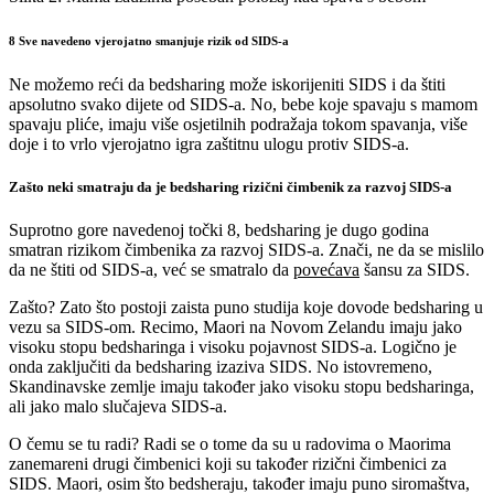
8 Sve navedeno vjerojatno smanjuje rizik od SIDS-a
Ne možemo reći da bedsharing može iskorijeniti SIDS i da štiti
apsolutno svako dijete od SIDS-a. No, bebe koje spavaju s mamom
spavaju pliće, imaju više osjetilnih podražaja tokom spavanja, više
doje i to vrlo vjerojatno igra zaštitnu ulogu protiv SIDS-a.
Zašto neki smatraju da je bedsharing rizični čimbenik za razvoj SIDS-a
Suprotno gore navedenoj točki 8, bedsharing je dugo godina
smatran rizikom čimbenika za razvoj SIDS-a. Znači, ne da se mislilo
da ne štiti od SIDS-a, već se smatralo da
povećava
šansu za SIDS.
Zašto? Zato što postoji zaista puno studija koje dovode bedsharing u
vezu sa SIDS-om. Recimo, Maori na Novom Zelandu imaju jako
visoku stopu bedsharinga i visoku pojavnost SIDS-a. Logično je
onda zaključiti da bedsharing izaziva SIDS. No istovremeno,
Skandinavske zemlje imaju također jako visoku stopu bedsharinga,
ali jako malo slučajeva SIDS-a.
O čemu se tu radi? Radi se o tome da su u radovima o Maorima
zanemareni drugi čimbenici koji su također rizični čimbenici za
SIDS. Maori, osim što bedsheraju, također imaju puno siromaštva,