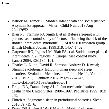
Izvori
Batrick M, Tomori C. Sudden Infant death and social justice:
A syndemics approach. Matern Child Nutr.2018 Aug
23:e12652.
Blair PS, Fleming PJ, Smith IJ et al. Babies sleeping with
parents:case-control study of factors influencing the risk of the
sudden infant death syndrome. CESDI SUDI research group.
British Medical Journal 1999;319: 1457–1462.
Carpenter RG, Irgens LM, Blair PS et al. Sudden unexplained
infant death in 20 regions in Europe: case control study.
Lancet 2004; 363:185–191.
Charles L. Nunn, David R. Samson, Andrew D. Krystal;
Shining evolutionary light on human sleep and sleep
disorders, Evolution, Medicine, and Public Health, Volume
2016, Issue 1, 1 January 2016, Pages 227–243,
https://doi.org/10.1093/emph/eow01
Drago DA, Dannenberg AL. Infant mechanical suffocation
deaths in the United States, 1980–1997. Pediatrics 1999; 103:
e59.
Ekirch A. Segmented sleep in preindustrial societies. Sleep
2016;39:715–6.
Evans DS Snitker S Wu S-H et al. . Habitual sleep/wake