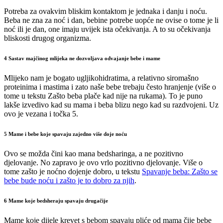
Potreba za ovakvim bliskim kontaktom je jednaka i danju i noću.
Beba ne zna za noć i dan, bebine potrebe uopće ne ovise o tome je li
noć ili je dan, one imaju uvijek ista očekivanja. A to su očekivanja
bliskosti drugog organizma.
4 Sastav majčinog mlijeka ne dozvoljava odvajanje bebe i mame
Mlijeko nam je bogato ugljikohidratima, a relativno siromašno
proteinima i mastima i zato naše bebe trebaju često hranjenje (više o
tome u tekstu Zašto beba plače kad nije na rukama). To je puno
lakše izvedivo kad su mama i beba blizu nego kad su razdvojeni. Uz
ovo je vezana i točka 5.
5 Mame i bebe koje spavaju zajedno više doje noću
Ovo se možda čini kao mana bedsharinga, a ne pozitivno
djelovanje. No zapravo je ovo vrlo pozitivno djelovanje. Više o
tome zašto je noćno dojenje dobro, u tekstu
Spavanje beba: Zašto se
bebe bude noću i zašto je to dobro za njih
.
6 Mame koje bedsheraju spavaju drugačije
Mame koje dijele krevet s bebom spavaju pliće od mama čije bebe