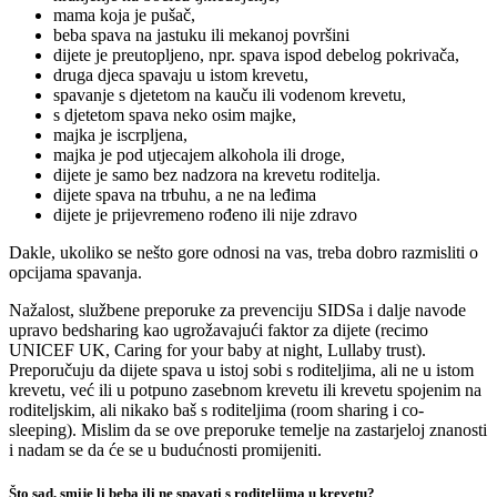
mama koja je pušač,
beba spava na jastuku ili mekanoj površini
dijete je preutopljeno, npr. spava ispod debelog pokrivača,
druga djeca spavaju u istom krevetu,
spavanje s djetetom na kauču ili vodenom krevetu,
s djetetom spava neko osim majke,
majka je iscrpljena,
majka je pod utjecajem alkohola ili droge,
dijete je samo bez nadzora na krevetu roditelja.
dijete spava na trbuhu, a ne na leđima
dijete je prijevremeno rođeno ili nije zdravo
Dakle, ukoliko se nešto gore odnosi na vas, treba dobro razmisliti o
opcijama spavanja.
Nažalost, službene preporuke za prevenciju SIDSa i dalje navode
upravo bedsharing kao ugrožavajući faktor za dijete (recimo
UNICEF UK, Caring for your baby at night, Lullaby trust).
Preporučuju da dijete spava u istoj sobi s roditeljima, ali ne u istom
krevetu, već ili u potpuno zasebnom krevetu ili krevetu spojenim na
roditeljskim, ali nikako baš s roditeljima (room sharing i co-
sleeping). Mislim da se ove preporuke temelje na zastarjeloj znanosti
i nadam se da će se u budućnosti promijeniti.
Što sad, smije li beba ili ne spavati s roditeljima u krevetu?