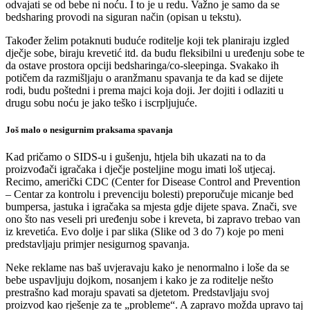
odvajati se od bebe ni noću. I to je u redu. Važno je samo da se
bedsharing provodi na siguran način (opisan u tekstu).
Također želim potaknuti buduće roditelje koji tek planiraju izgled
dječje sobe, biraju krevetić itd. da budu fleksibilni u uređenju sobe te
da ostave prostora opciji bedsharinga/co-sleepinga. Svakako ih
potičem da razmišljaju o aranžmanu spavanja te da kad se dijete
rodi, budu poštedni i prema majci koja doji. Jer dojiti i odlaziti u
drugu sobu noću je jako teško i iscrpljujuće.
Još malo o nesigurnim praksama spavanja
Kad pričamo o SIDS-u i gušenju, htjela bih ukazati na to da
proizvođači igračaka i dječje posteljine mogu imati loš utjecaj.
Recimo, američki CDC (Center for Disease Control and Prevention
– Centar za kontrolu i prevenciju bolesti) preporučuje micanje bed
bumpersa, jastuka i igračaka sa mjesta gdje dijete spava. Znači, sve
ono što nas veseli pri uređenju sobe i kreveta, bi zapravo trebao van
iz krevetića. Evo dolje i par slika (Slike od 3 do 7) koje po meni
predstavljaju primjer nesigurnog spavanja.
Neke reklame nas baš uvjeravaju kako je nenormalno i loše da se
bebe uspavljuju dojkom, nosanjem i kako je za roditelje nešto
prestrašno kad moraju spavati sa djetetom. Predstavljaju svoj
proizvod kao rješenje za te „probleme“. A zapravo možda upravo taj