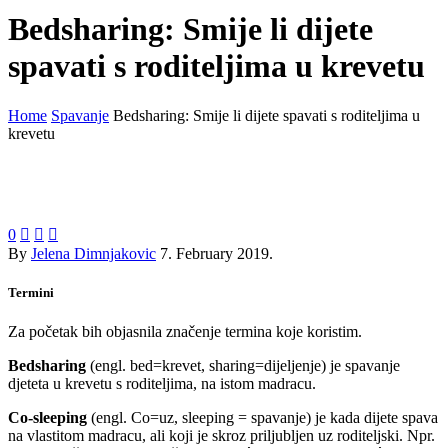
Bedsharing: Smije li dijete
spavati s roditeljima u krevetu
Home
Spavanje
Bedsharing: Smije li dijete spavati s roditeljima u
krevetu
0



By
Jelena Dimnjakovic
7. February 2019.
Termini
Za početak bih objasnila značenje termina koje koristim.
Bedsharing
(engl. bed=krevet, sharing=dijeljenje) je spavanje
djeteta u krevetu s roditeljima, na istom madracu.
Co-sleeping
(engl. Co=uz, sleeping = spavanje) je kada dijete spava
na vlastitom madracu, ali koji je skroz priljubljen uz roditeljski. Npr.