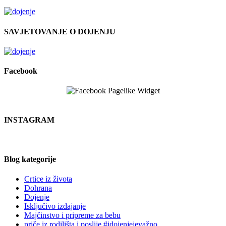
SAVJETOVANJE O DOJENJU
Facebook
INSTAGRAM
Blog kategorije
Crtice iz života
Dohrana
Dojenje
Isključivo izdajanje
Majčinstvo i pripreme za bebu
priče iz rodilišta i poslije #idojenjejevažno