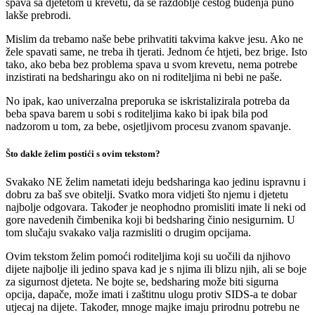
spava sa djetetom u krevetu, da se razdoblje čestog buđenja puno
lakše prebrodi.
Mislim da trebamo naše bebe prihvatiti takvima kakve jesu. Ako ne
žele spavati same, ne treba ih tjerati. Jednom će htjeti, bez brige. Isto
tako, ako beba bez problema spava u svom krevetu, nema potrebe
inzistirati na bedsharingu ako on ni roditeljima ni bebi ne paše.
No ipak, kao univerzalna preporuka se iskristalizirala potreba da
beba spava barem u sobi s roditeljima kako bi ipak bila pod
nadzorom u tom, za bebe, osjetljivom procesu zvanom spavanje.
Što dakle želim postići s ovim tekstom?
Svakako NE želim nametati ideju bedsharinga kao jedinu ispravnu i
dobru za baš sve obitelji. Svatko mora vidjeti što njemu i djetetu
najbolje odgovara. Također je neophodno promisliti imate li neki od
gore navedenih čimbenika koji bi bedsharing činio nesigurnim. U
tom slučaju svakako valja razmisliti o drugim opcijama.
Ovim tekstom želim pomoći roditeljima koji su uočili da njihovo
dijete najbolje ili jedino spava kad je s njima ili blizu njih, ali se boje
za sigurnost djeteta. Ne bojte se, bedsharing može biti sigurna
opcija, dapače, može imati i zaštitnu ulogu protiv SIDS-a te dobar
utjecaj na dijete. Također, mnoge majke imaju prirodnu potrebu ne